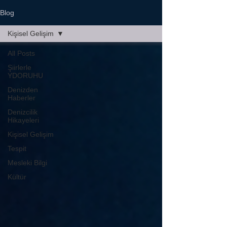
Blog
Kişisel Gelişim
All Posts
Şiirlerle
YDORUHU
Denizden
Haberler
Denizcilik
Hikayeleri
Kişisel Gelişim
Tespit
Mesleki Bilgi
Kültür