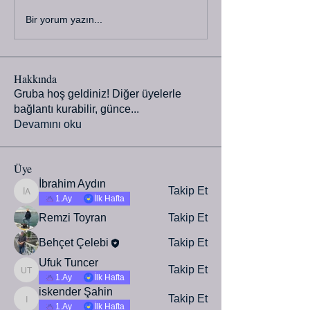
Bir yorum yazın...
Hakkında
Gruba hoş geldiniz! Diğer üyelerle
bağlantı kurabilir, günce
...
Devamını oku
Üye
İbrahim Aydın
Takip Et
İbrahim Aydın
1.Ay
İlk Hafta
Remzi Toyran
Takip Et
Behçet Çelebi
Takip Et
Ufuk Tuncer
Takip Et
Ufuk Tuncer
1.Ay
İlk Hafta
iskender Şahin
Takip Et
iskender Şahin
1.Ay
İlk Hafta