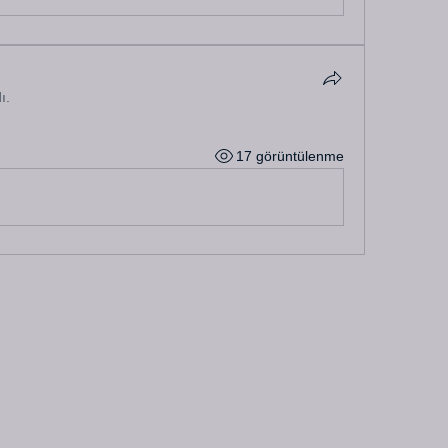
ı.
17 görüntülenme