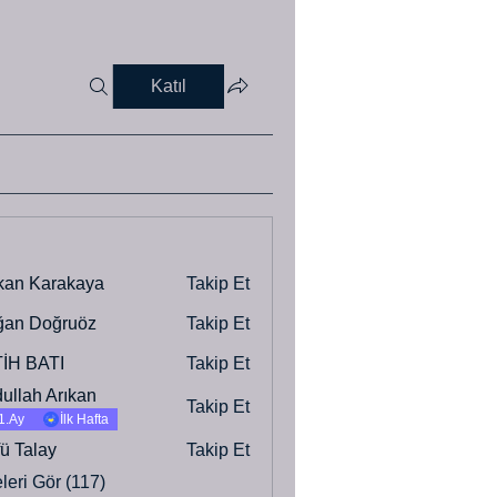
Katıl
dırıcaz (0)
kan Karakaya
Takip Et
Karakaya
ğan Doğruöz
Takip Et
İH BATI
Takip Et
ullah Arıkan
Takip Et
h Arıkan
1.Ay
İlk Hafta
fü Talay
Takip Et
lay
eri Gör (117)