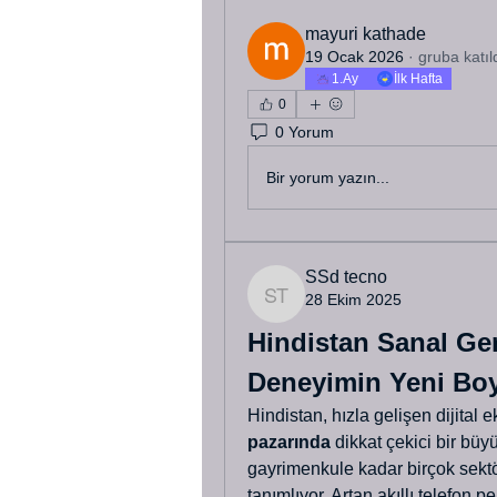
mayuri kathade
19 Ocak 2026
·
gruba katıl
1.Ay
İlk Hafta
0
0 Yorum
Bir yorum yazın...
SSd tecno
28 Ekim 2025
SSd tecno
Hindistan Sanal Gerç
Deneyimin Yeni Bo
Hindistan, hızla gelişen dijital e
pazarında
 dikkat çekici bir bü
gayrimenkule kadar birçok sektö
tanımlıyor. Artan akıllı telefon 