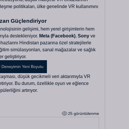
lleşme politikaları, ülke genelinde VR kullanımını 
zarı Güçlendiriyor
nolojisinin gelişimi, hem yerel girişimlerin hem 
ıyla destekleniyor. 
Meta (Facebook)
, 
Sony
 ve 
ihazlarını Hindistan pazarına özel stratejilerle 
eğitim simülasyonları, sanal mağazalar ve sağlık 
 geliştiriyor.
al Deneyimin Yeni Boyutu
laşması, düşük gecikmeli veri aktarımıyla VR 
tiriyor. Bu durum, özellikle oyun ve eğlence 
lerliğini artırıyor.
25 görüntülenme