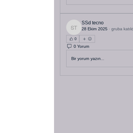
SSd tecno
28 Ekim 2025
·
gruba katıld
SSd tecno
0
0 Yorum
Bir yorum yazın...