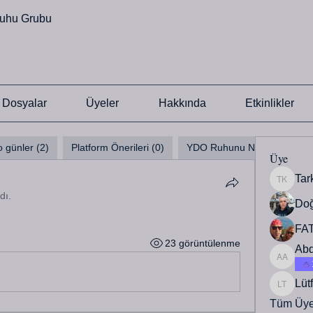
uhu Grubu
Dosyalar
Üyeler
Hakkında
Etkinlikler
o günler (2)
Platform Önerileri (0)
YDO Ruhunu Nasıl Ayağa kal
Üye
Tar
Tarkan 
dı.
Do
FAT
23 görüntülenme
Abd
Abdulla
Lüt
Lütfü Ta
Tüm Üyel