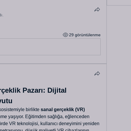
dı.
29 görüntülenme
eklik Pazarı: Dijital 
yutu
kosistemiyle birlikte 
sanal gerçeklik (VR) 
yüme yaşıyor. Eğitimden sağlığa, eğlenceden 
rde VR teknolojisi, kullanıcı deneyimini yeniden 
penetrasyonu, düşük maliyetli VR cihazlarının 