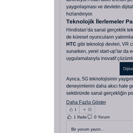
yaygınlaşması ve devletin dijita
hızlandırıyor.
Teknolojik İlerlemeler Pa
Hindistan’da sanal gerçeklik tek
de küresel oyuncuların yatırımlar
HTC
 gibi teknoloji devleri, VR c
sunarken, yerel start-up’lar da 
uygulamalarıyla inovatif çözümler
Dijit
Ayrıca, 5G teknolojisinin yaygın
deneyimlerini daha akıcı hale ge
sektöründe sanal gerçekliğin popü
Daha Fazla Göster
1
1 İfade
0 Yorum
Bir yorum yazın...