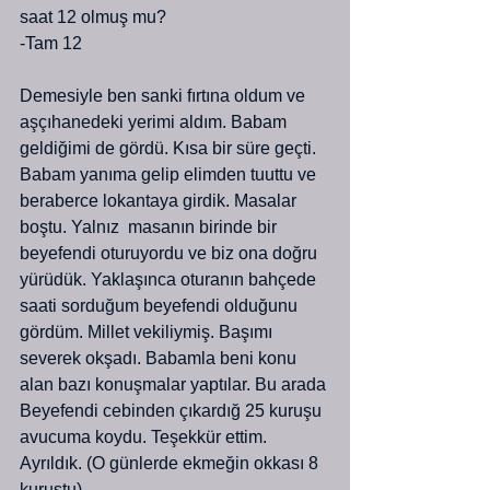
saat 12 olmuş mu?
-Tam 12
Demesiyle ben sanki fırtına oldum ve 
aşçıhanedeki yerimi aldım. Babam 
geldiğimi de gördü. Kısa bir süre geçti. 
Babam yanıma gelip elimden tuuttu ve 
beraberce lokantaya girdik. Masalar 
boştu. Yalnız  masanın birinde bir 
beyefendi oturuyordu ve biz ona doğru 
yürüdük. Yaklaşınca oturanın bahçede 
saati sorduğum beyefendi olduğunu 
gördüm. Millet vekiliymiş. Başımı 
severek okşadı. Babamla beni konu 
alan bazı konuşmalar yaptılar. Bu arada 
Beyefendi cebinden çıkardığ 25 kuruşu 
avucuma koydu. Teşekkür ettim. 
Ayrıldık. (O günlerde ekmeğin okkası 8 
kuruştu)