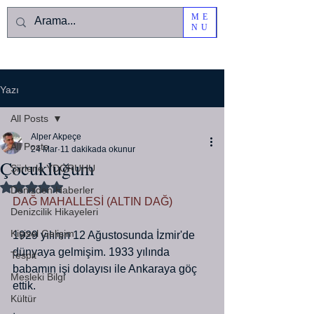
ME
NU
Yazı
All Posts
Alper Akpeçe
All Posts
24 Mar
11 dakikada okunur
Çocukluğum
Şiirlerle YDORUHU
5 üzerinden NaN yıldız
Denizden Haberler
DAĞ MAHALLESİ (ALTIN DAĞ)
Denizcilik Hikayeleri
Kişisel Gelişim
1929 yılının 12 Ağustosunda İzmir'de 
dünyaya gelmişim. 1933 yılında 
Tespit
babamın işi dolayısı ile Ankaraya göç 
Mesleki Bilgi
ettik.
Kültür