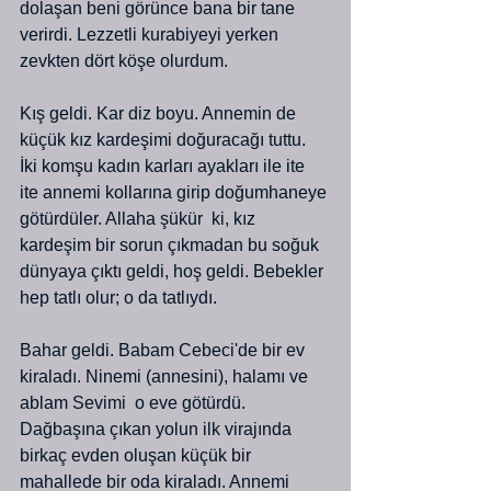
dolaşan beni görünce bana bir tane 
verirdi. Lezzetli kurabiyeyi yerken 
zevkten dört köşe olurdum.
Kış geldi. Kar diz boyu. Annemin de 
küçük kız kardeşimi doğuracağı tuttu. 
İki komşu kadın karları ayakları ile ite 
ite annemi kollarına girip doğumhaneye 
götürdüler. Allaha şükür  ki, kız 
kardeşim bir sorun çıkmadan bu soğuk 
dünyaya çıktı geldi, hoş geldi. Bebekler 
hep tatlı olur; o da tatlıydı.
Bahar geldi. Babam Cebeci'de bir ev 
kiraladı. Ninemi (annesini), halamı ve 
ablam Sevimi  o eve götürdü. 
Dağbaşına çıkan yolun ilk virajında 
birkaç evden oluşan küçük bir 
mahallede bir oda kiraladı. Annemi 