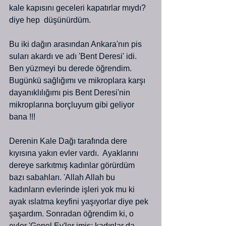
kale kapısını geceleri kapatırlar mıydı? 
diye hep  düşünürdüm.
Bu iki dağın arasından Ankara'nın pis 
suları akardı ve adı 'Bent Deresi' idi. 
Ben yüzmeyi bu derede öğrendim. 
Bugünkü sağlığımı ve mikroplara karşı 
dayanıklılığımı pis Bent Deresi'nin 
mikroplarına borçluyum gibi geliyor 
bana !!!
Derenin Kale Dağı tarafında dere 
kıyısına yakın evler vardı.  Ayaklarını 
dereye sarkıtmış kadınlar görürdüm 
bazı sabahları. 'Allah Allah bu 
kadınların evlerinde işleri yok mu ki 
ayak ıslatma keyfini yaşıyorlar diye pek 
şaşardım. Sonradan öğrendim ki, o 
evler 'Genel Ev'ler imiş; kadınlar da 