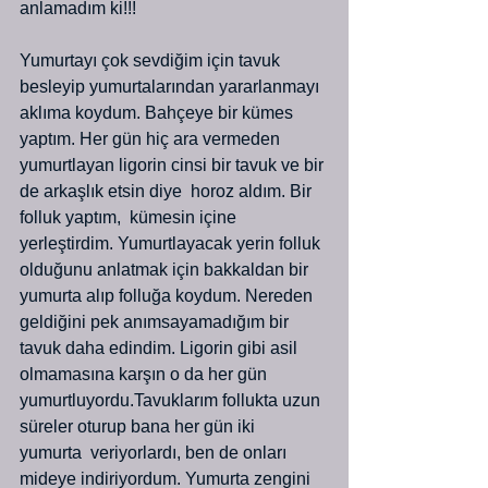
anlamadım ki!!!
Yumurtayı çok sevdiğim için tavuk 
besleyip yumurtalarından yararlanmayı 
aklıma koydum. Bahçeye bir kümes 
yaptım. Her gün hiç ara vermeden 
yumurtlayan ligorin cinsi bir tavuk ve bir 
de arkaşlık etsin diye  horoz aldım. Bir 
folluk yaptım,  kümesin içine 
yerleştirdim. Yumurtlayacak yerin folluk 
olduğunu anlatmak için bakkaldan bir 
yumurta alıp folluğa koydum. Nereden 
geldiğini pek anımsayamadığım bir 
tavuk daha edindim. Ligorin gibi asil 
olmamasına karşın o da her gün 
yumurtluyordu.Tavuklarım follukta uzun 
süreler oturup bana her gün iki 
yumurta  veriyorlardı, ben de onları 
mideye indiriyordum. Yumurta zengini 