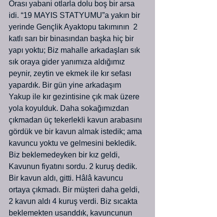
Orası yabani otlarla dolu boş bir arsa 
idi. “19 MAYIS STATYUMU”a yakın bir 
yerinde Gençlik Ayaktopu takımının  2 
katlı sarı bir binasından başka hiç bir 
yapı yoktu; Biz mahalle arkadaşları sık 
sık oraya gider yanımıza aldığımız 
peynir, zeytin ve ekmek ile kır sefası 
yapardık. Bir gün yine arkadaşım 
Yakup ile kır gezintisine çık mak üzere 
yola koyulduk. Daha sokağımızdan 
çıkmadan üç tekerlekli kavun arabasını 
gördük ve bir kavun almak istedik; ama 
kavuncu yoktu ve gelmesini bekledik. 
Biz beklemedeyken bir kız geldi, 
Kavunun fiyatını sordu. 2 kuruş dedik. 
Bir kavun aldı, gitti. Hâlâ kavuncu 
ortaya çıkmadı. Bir müşteri daha geldi, 
2 kavun aldı 4 kuruş verdi. Biz sıcakta 
beklemekten usanddık, kavuncunun 