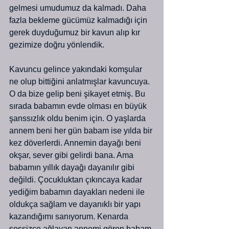
gelmesi umudumuz da kalmadı. Daha 
fazla bekleme gücümüz kalmadığı için 
gerek duyduğumuz bir kavun alıp kır 
gezimize doğru yönlendik.
Kavuncu gelince yakındaki komşular 
ne olup bittiğini anlatmışlar kavuncuya. 
O da bize gelip beni şikayet etmiş. Bu 
sırada babamın evde olması en büyük 
şanssızlık oldu benim için. O yaşlarda 
annem beni her gün babam ise yılda bir 
kez döverlerdi. Annemin dayağı beni 
okşar, sever gibi gelirdi bana. Ama 
babamın yıllık dayağı dayanılır gibi 
değildi. Çocukluktan çıkıncaya kadar 
yediğim babamın dayakları nedeni ile 
oldukça sağlam ve dayanıklı bir yapı 
kazandığımı sanıyorum. Kenarda 
sessizce ağlayan annemi gören babam 