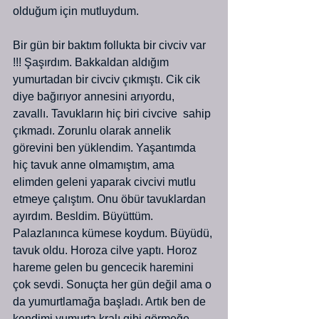
olduğum için mutluydum.
Bir gün bir baktım follukta bir civciv var 
!!! Şaşırdım. Bakkaldan aldığım 
yumurtadan bir civciv çıkmıştı. Cik cik 
diye bağırıyor annesini arıyordu, 
zavallı. Tavukların hiç biri civcive  sahip 
çıkmadı. Zorunlu olarak annelik 
görevini ben yüklendim. Yaşantımda 
hiç tavuk anne olmamıştım, ama 
elimden geleni yaparak civcivi mutlu 
etmeye çalıştım. Onu öbür tavuklardan 
ayırdım. Besldim. Büyüttüm. 
Palazlanınca kümese koydum. Büyüdü, 
tavuk oldu. Horoza cilve yaptı. Horoz 
hareme gelen bu gencecik haremini 
çok sevdi. Sonuçta her gün değil ama o 
da yumurtlamağa başladı. Artık ben de 
kendimi yumurta kralı gibi görmeğe 