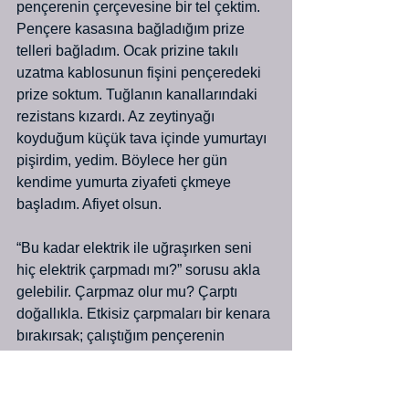
pençerenin çerçevesine bir tel çektim. 
Pençere kasasına bağladığım prize 
telleri bağladım. Ocak prizine takılı 
uzatma kablosunun fişini pençeredeki 
prize soktum. Tuğlanın kanallarındaki 
rezistans kızardı. Az zeytinyağı 
koyduğum küçük tava içinde yumurtayı 
pişirdim, yedim. Böylece her gün 
kendime yumurta ziyafeti çkmeye 
başladım. Afiyet olsun.
“Bu kadar elektrik ile uğraşırken seni 
hiç elektrik çarpmadı mı?” sorusu akla 
gelebilir. Çarpmaz olur mu? Çarptı 
doğallıkla. Etkisiz çarpmaları bir kenara 
bırakırsak; çalıştığım pençerenin 
önünde bir kişilik küçük bir yatak vardı. 
Ben hep onun üzerinde oturarak iş 
yapar ve yatağın yalıtkanlığından 