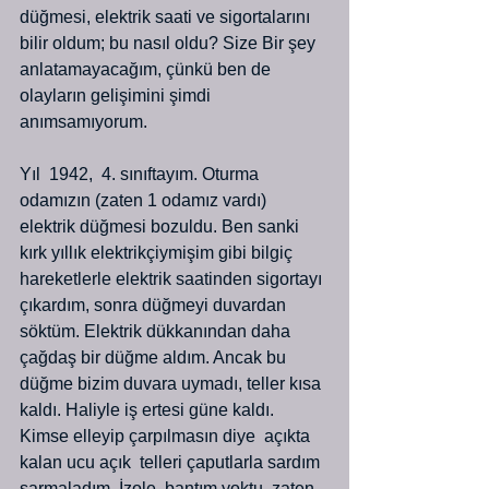
düğmesi, elektrik saati ve sigortalarını 
bilir oldum; bu nasıl oldu? Size Bir şey 
anlatamayacağım, çünkü ben de 
olayların gelişimini şimdi 
anımsamıyorum.
Yıl  1942,  4. sınıftayım. Oturma 
odamızın (zaten 1 odamız vardı) 
elektrik düğmesi bozuldu. Ben sanki 
kırk yıllık elektrikçiymişim gibi bilgiç 
hareketlerle elektrik saatinden sigortayı 
çıkardım, sonra düğmeyi duvardan 
söktüm. Elektrik dükkanından daha 
çağdaş bir düğme aldım. Ancak bu 
düğme bizim duvara uymadı, teller kısa 
kaldı. Haliyle iş ertesi güne kaldı. 
Kimse elleyip çarpılmasın diye  açıkta 
kalan ucu açık  telleri çaputlarla sardım 
sarmaladım. İzole  bantım yoktu, zaten 