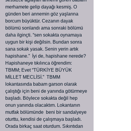
merhamete gelip dayağı kesmiş. O 
günden beri annemin göz yaşlarına 
borcum büyüktür. Cezanın dayak 
bölümü sonlandı ama sonraki bölümü 
daha ilginçti. “sen sokakta oynamaya 
uygun bir kişi değilsin. Bundan sonra 
sana sokak yasak. Senin yerin artık 
hapishane.”  İyi de, hapishane nerede? 
Hapishaneye tıkılınca öğrendim: 
TBMM; Evet “TÜRKİYE BÜYÜK 
MİLLET MECLİSİ.”  TBMM 
lokantasında babam garson olarak 
çalıştığı için beni de yanında götürmeye 
başladı. Böylece sokakta değil hep 
onun yanında olacaktım. Lokantanın 
mutfak bölümünde  beni bir sandalyeye 
oturttu, kendisi de çalışmaya başladı. 
Orada birkaç saat oturdum. Sıkıntıdan 