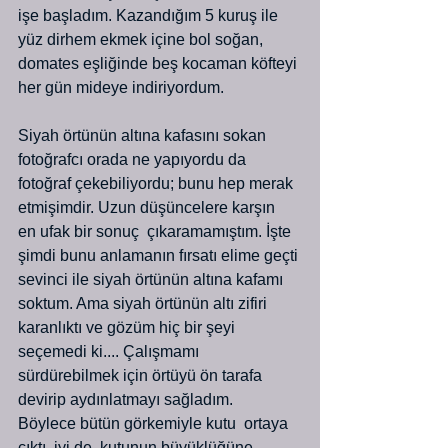
işe başladım. Kazandığım 5 kuruş ile 
yüz dirhem ekmek içine bol soğan, 
domates eşliğinde beş kocaman köfteyi 
her gün mideye indiriyordum.
Siyah örtünün altına kafasını sokan 
fotoğrafcı orada ne yapıyordu da  
fotoğraf çekebiliyordu; bunu hep merak 
etmişimdir. Uzun düşüncelere karşın  
en ufak bir sonuç  çıkaramamıştım. İşte 
şimdi bunu anlamanın fırsatı elime geçti 
sevinci ile siyah örtünün altına kafamı 
soktum. Ama siyah örtünün altı zifiri 
karanlıktı ve gözüm hiç bir şeyi 
seçemedi ki.... Çalışmamı 
sürdürebilmek için örtüyü ön tarafa 
devirip aydınlatmayı sağladım.  
Böylece bütün görkemiyle kutu  ortaya 
çıktı, iyi de, kutunun büyüklüğüne 