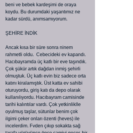
beni ve bebek kardeşimi de oraya 
koydu. Bu durumdaki yaşantımız ne 
kadar sürdü, anımsamıyorum.
ŞEHİRE İNDİK
Ancak kısa bir süre sonra ninem 
rahmetli oldu.  Cebecideki ev kapandı. 
Hacıbayramda üç katlı bir eve taşındık. 
Çok şükür artık dağdan inmiş şehirli 
olmuştuk. Üç katlı evin biz sadece orta 
katını kiralamıştık. Üst katta ev sahibi 
oturuyordu, giriş katı da depo olarak 
kullanılıyordu. Hacıbayram camisinde 
tarihi kalıntılar vardı. Çok yetkinliklle 
oyulmuş taşlar, sütunlar benim çok 
ilgimi çeker onları özenti (heves) ile 
incelerdim. Fvden çıkıp sokakta sağ 
tarafa yürüyünce önce camiyi geçer, bir 