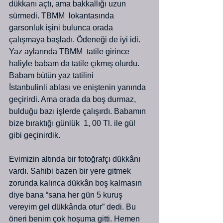
dükkanı açtı, ama bakkallığı uzun 
sürmedi. TBMM  lokantasında 
garsonluk işini bulunca orada 
çalışmaya başladı. Ödeneği de iyi idi. 
Yaz aylarında TBMM  tatile girince 
haliyle babam da tatile çıkmış olurdu. 
Babam bütün yaz tatilini 
İstanbulinli ablası ve eniştenin yanında 
geçirirdi. Ama orada da boş durmaz, 
bulduğu bazı işlerde çalışırdı. Babamın 
bize bıraktığı günlük  1, 00 Tl. ile gül 
gibi geçinirdik.
Evimizin altında bir fotoğrafçı dükkânı 
vardı. Sahibi bazen bir yere gitmek 
zorunda kalınca dükkân boş kalmasın 
diye bana “sana her gün 5 kuruş 
vereyim gel dükkânda otur” dedi. Bu 
öneri benim çok hoşuma gitti. Hemen 