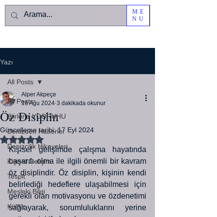
ME
NU
Yazı
All Posts
Alper Akpeçe
All Posts
16 Ağu 2024
3 dakikada okunur
Öz Disiplin
Şiirlerle YDORUHU
Güncelleme tarihi:
17 Eyl 2024
Denizden Haberler
5 üzerinden NaN yıldız
Denizcilik Hikayeleri
Kişisel gelişimde çalışma hayatında 
başarılı olma ile ilgili önemli bir kavram 
Kişisel Gelişim
öz disiplindir. Öz disiplin, kişinin kendi 
Tespit
belirlediği hedeflere ulaşabilmesi için 
Mesleki Bilgi
gerekli olan motivasyonu ve özdenetimi 
Kültür
sağlayarak, sorumluluklarını yerine 