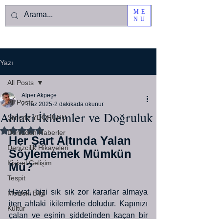
ME
NU
Yazı
All Posts
Alper Akpeçe
All Posts
7 Haz 2025
2 dakikada okunur
Ahlaki İkilemler ve Doğruluk
Şiirlerle YDORUHU
5 üzerinden NaN yıldız
Denizden Haberler
Her Şart Altında Yalan 
Denizcilik Hikayeleri
Söylememek Mümkün 
Kişisel Gelişim
Mü?
Tespit
Hayat, bizi sık sık zor kararlar almaya 
Mesleki Bilgi
iten ahlaki ikilemlerle doludur. Kapınızı 
Kültür
çalan ve eşinin şiddetinden kaçan bir 