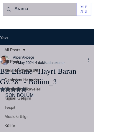
ME
NU
Yazı
All Posts
Alper Akpeçe
All Posts
24 May 2024
4 dakikada okunur
Bir Efsane "Hayri Baran
Şiirlerle YDORUHU
Gv.28" - Bölüm_3
Denizden Haberler
Denizcilik Hikayeleri
5 üzerinden NaN yıldız
SON BÖLÜM
Kişisel Gelişim
Tespit
Mesleki Bilgi
Kültür