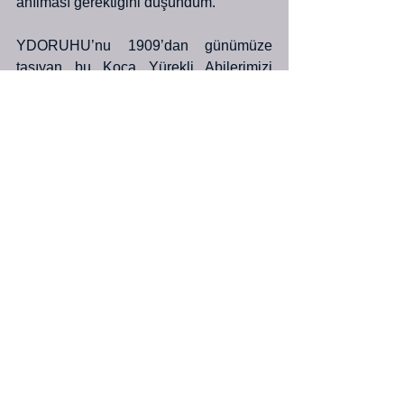
anılması gerektiğini düşündüm.
YDORUHU’nu 1909’dan günümüze 
taşıyan bu Koca Yürekli Abilerimizi 
anlamak, isimlerini anmak ve bıraktıkları 
fikirleri canlı tutup, ileri taşımak, en 
iyisini bizim yaptığımızı her defasında 
ortaya koyarak ekmek paramızı 
kazandığımız mesleğimize karşı 
sorumluluğumuz olduğuna inanıyorum.
YDORUHU Üyelerine Selam ve 
Saygılarımla,
24.Mayıs.2024
Alper AKPEÇE Gv.92, 