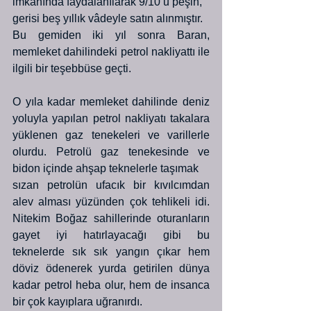
imkânında faydalanılarak 9/10’u peşin,
gerisi beş yıllık vâdeyle satın alınmıştır. 
Bu gemiden iki yıl sonra Baran, 
memleket dahilindeki petrol nakliyattı ile 
ilgili bir teşebbüse geçti. 
O yıla kadar memleket dahilinde deniz 
yoluyla yapılan petrol nakliyatı takalara 
yüklenen gaz tenekeleri ve varillerle 
olurdu. Petrolü gaz tenekesinde ve 
bidon içinde ahşap teknelerle taşımak
sızan petrolün ufacık bir kıvılcımdan 
alev alması yüzünden çok tehlikeli idi. 
Nitekim Boğaz sahillerinde oturanların 
gayet iyi hatırlayacağı gibi bu 
teknelerde sık sık yangın çıkar hem 
döviz ödenerek yurda getirilen dünya 
kadar petrol heba olur, hem de insanca 
bir çok kayıplara uğranırdı.