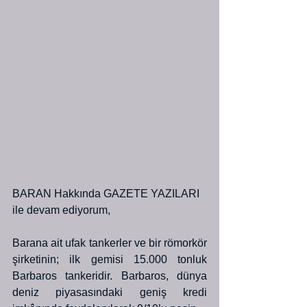
BARAN Hakkında GAZETE YAZILARI 
ile devam ediyorum,
Barana ait ufak tankerler ve bir römorkör 
şirketinin; ilk gemisi 15.000 tonluk 
Barbaros tankeridir. Barbaros, dünya 
deniz piyasasındaki geniş kredi 