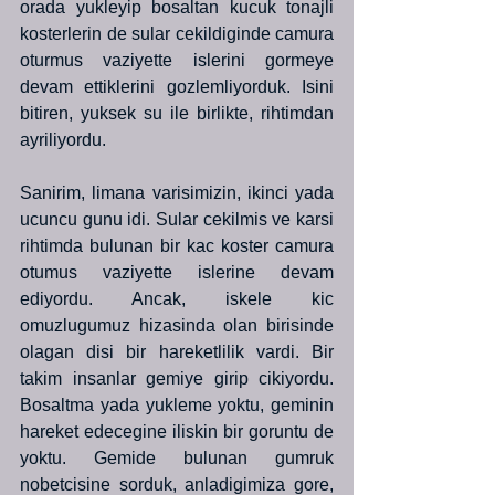
orada yukleyip bosaltan kucuk tonajli 
kosterlerin de sular cekildiginde camura 
oturmus vaziyette islerini gormeye 
devam ettiklerini gozlemliyorduk. Isini 
bitiren, yuksek su ile birlikte, rihtimdan 
ayriliyordu.
Sanirim, limana varisimizin, ikinci yada 
ucuncu gunu idi. Sular cekilmis ve karsi 
rihtimda bulunan bir kac koster camura 
otumus vaziyette islerine devam 
ediyordu. Ancak, iskele kic 
omuzlugumuz hizasinda olan birisinde 
olagan disi bir hareketlilik vardi. Bir 
takim insanlar gemiye girip cikiyordu. 
Bosaltma yada yukleme yoktu, geminin 
hareket edecegine iliskin bir goruntu de 
yoktu. Gemide bulunan gumruk 
nobetcisine sorduk, anladigimiza gore, 