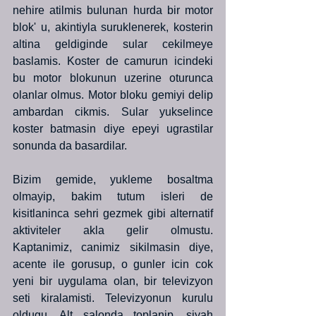
nehire atilmis bulunan hurda bir motor 
blok' u, akintiyla suruklenerek, kosterin 
altina geldiginde sular cekilmeye 
baslamis. Koster de camurun icindeki 
bu motor blokunun uzerine oturunca 
olanlar olmus. Motor bloku gemiyi delip 
ambardan cikmis. Sular yukselince 
koster batmasin diye epeyi ugrastilar 
sonunda da basardilar.
Bizim gemide, yukleme bosaltma 
olmayip, bakim tutum isleri de 
kisitlaninca sehri gezmek gibi alternatif 
aktiviteler akla gelir olmustu. 
Kaptanimiz, canimiz sikilmasin diye, 
acente ile gorusup, o gunler icin cok 
yeni bir uygulama olan, bir televizyon 
seti kiralamisti. Televizyonun kurulu 
oldugu, Alt salonda toplanip, siyah 