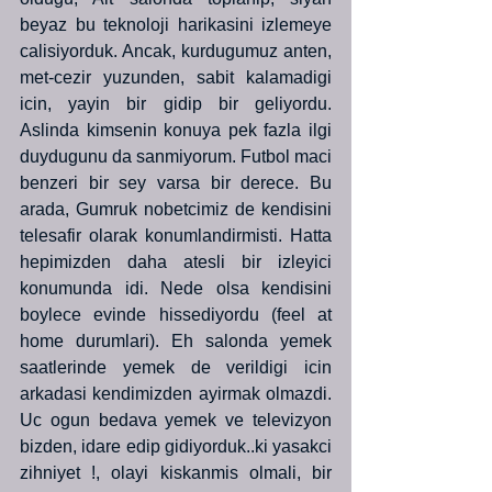
beyaz bu teknoloji harikasini izlemeye 
calisiyorduk. Ancak, kurdugumuz anten, 
met-cezir yuzunden, sabit kalamadigi 
icin, yayin bir gidip bir geliyordu. 
Aslinda kimsenin konuya pek fazla ilgi 
duydugunu da sanmiyorum. Futbol maci 
benzeri bir sey varsa bir derece. Bu 
arada, Gumruk nobetcimiz de kendisini 
telesafir olarak konumlandirmisti. Hatta 
hepimizden daha atesli bir izleyici 
konumunda idi. Nede olsa kendisini 
boylece evinde hissediyordu (feel at 
home durumlari). Eh salonda yemek 
saatlerinde yemek de verildigi icin 
arkadasi kendimizden ayirmak olmazdi. 
Uc ogun bedava yemek ve televizyon 
bizden, idare edip gidiyorduk..ki yasakci 
zihniyet !, olayi kiskanmis olmali, bir 