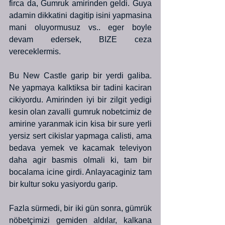
firca da, Gumruk amirinden geldi. Guya 
adamin dikkatini dagitip isini yapmasina 
mani oluyormusuz vs.. eger boyle 
devam edersek, BIZE ceza 
vereceklermis.
Bu New Castle garip bir yerdi galiba. 
Ne yapmaya kalktiksa bir tadini kaciran 
cikiyordu. Amirinden iyi bir zilgit yedigi 
kesin olan zavalli gumruk nobetcimiz de 
amirine yaranmak icin kisa bir sure yerli 
yersiz sert cikislar yapmaga calisti, ama 
bedava yemek ve kacamak televiyon 
daha agir basmis olmali ki, tam bir 
bocalama icine girdi. Anlayacaginiz tam 
bir kultur soku yasiyordu garip.
Fazla sürmedi, bir iki gün sonra, gümrük 
nöbetçimizi gemiden aldılar, kalkana 