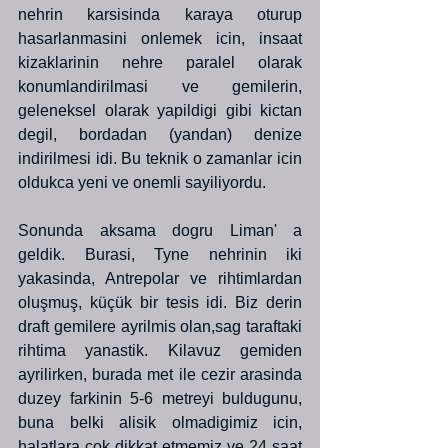
nehrin karsisinda karaya oturup 
hasarlanmasini onlemek icin, insaat 
kizaklarinin nehre paralel olarak 
konumlandirilmasi ve gemilerin, 
geleneksel olarak yapildigi gibi kictan 
degil, bordadan (yandan) denize 
indirilmesi idi. Bu teknik o zamanlar icin 
oldukca yeni ve onemli sayiliyordu.
Sonunda aksama dogru Liman' a 
geldik. Burasi, Tyne nehrinin iki 
yakasinda, Antrepolar ve rihtimlardan 
oluşmuş, küçük bir tesis idi. Biz derin 
draft gemilere ayrilmis olan,sag taraftaki 
rihtima yanastik. Kilavuz gemiden 
ayrilirken, burada met ile cezir arasinda 
duzey farkinin 5-6 metreyi buldugunu, 
buna belki alisik olmadigimiz icin, 
halatlara cok dikkat etmemiz ve 24 saat 