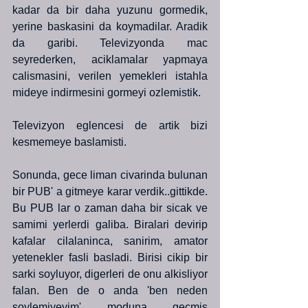
kadar da bir daha yuzunu gormedik, 
yerine baskasini da koymadilar. Aradik 
da garibi. Televizyonda mac 
seyrederken, aciklamalar yapmaya 
calismasini, verilen yemekleri istahla 
mideye indirmesini gormeyi ozlemistik.
Televizyon eglencesi de artik bizi 
kesmemeye baslamisti.
Sonunda, gece liman civarinda bulunan 
bir PUB' a gitmeye karar verdik..gittikde. 
Bu PUB lar o zaman daha bir sicak ve 
samimi yerlerdi galiba. Biralari devirip 
kafalar cilalaninca, sanirim, amator 
yetenekler fasli basladi. Birisi cikip bir 
sarki soyluyor, digerleri de onu alkisliyor 
falan. Ben de o anda 'ben neden 
soylemiyeyim' moduna gecmis 