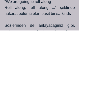
"We are going to roll along
Roll along, roll along ..." şeklinde 
nakarat bölümü olan basit bir sarki idi.
Sözlerinden de anlayacaginiz gibi, 
sefere cikan Ingiliz denizcilerin, 
rihtimdan ayrilirken, sevdiklerine 
soyledigi bir ayrilik sarkisi..
Şarkıyı söylemeye basladım ve ...... 
birden, inanilmayacak bir sey oldu. PUB 
daki tum müşteriler hep bir ağızdan koro 
halinde benimle birlikte sarkıyı 
söylemeye başlamışlardı. Arkadan birisi 
armonika ile istirak etmez mi, sanki rüya 
görüyordum..
Sarkımı bitirip alkışlar arasında yerime 
oturdugumda şaşkınlığım hala devam 