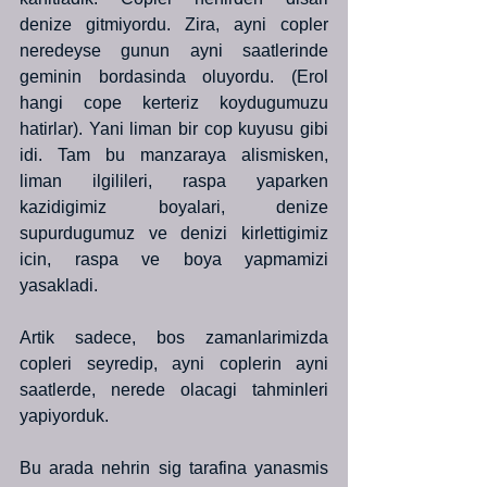
denize gitmiyordu. Zira, ayni copler 
neredeyse gunun ayni saatlerinde 
geminin bordasinda oluyordu. (Erol 
hangi cope kerteriz koydugumuzu 
hatirlar). Yani liman bir cop kuyusu gibi 
idi. Tam bu manzaraya alismisken, 
liman ilgilileri, raspa yaparken 
kazidigimiz boyalari, denize 
supurdugumuz ve denizi kirlettigimiz 
icin, raspa ve boya yapmamizi 
yasakladi.
Artik sadece, bos zamanlarimizda 
copleri seyredip, ayni coplerin ayni 
saatlerde, nerede olacagi tahminleri 
yapiyorduk.
Bu arada nehrin sig tarafina yanasmis 