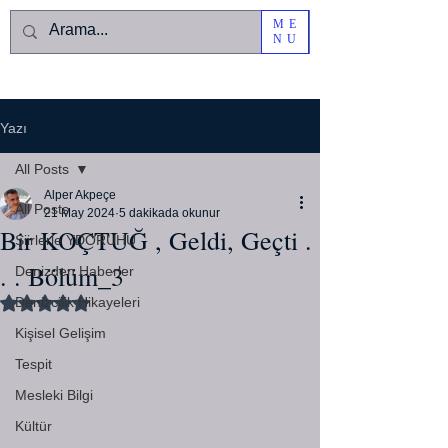
ME
NU
Yazı
All Posts
Alper Akpeçe
All Posts
21 May 2024
5 dakikada okunur
Bir KOÇTUĞ , Geldi, Geçti .
Şiirlerle YDORUHU
. . Bölüm_3
Denizden Haberler
Denizcilik Hikayeleri
5 üzerinden NaN yıldız
Kişisel Gelişim
Tespit
Mesleki Bilgi
Kültür