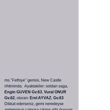
ms."Fethiye" gemisi, New Castle 
rihtiminda.  Ayaktakiler: soldan saga, 
Engin GUVEN Gv.63
, 
Vural ONUR 
Gv.62
, oturan: 
Erol AYVAZ. Gv.63
Dikkat ederseniz, gemi neredeyse 
antreponun çatısına çıkmış gibi duruyor. 