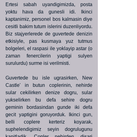
Ertesi sabah uyandigimizda, posta 
yoktu hava da gunesli idi. Ikinci 
kaptanimiz, personel bos kalmasin diye 
cesitli bakim tutum islerini duzenliyordu. 
Biz stajyerlerede de guvertede denizin 
etkisiyle, pas kusmaya yuz tutmus 
bolgeleri, el raspasi ile yoklayip astar (o 
zaman fenercilerin yaptigi sulyen 
surulurdu) surme isi verilmisti.
Guvertede bu isle ugrasirken, New 
Castle' in butun coplerinin, nehirde 
sular cekilirken denize dogru, sular 
yukselirken bu defa sehire dogru 
geminin bordasindan gunde iki defa 
gecit yaptigini goruyorduk. Ikinci gun, 
belli coplere kerteriz koyarak, 
suphelendigimiz seyin dogrulugunu 
kanitladik. Copler nehirden disari 