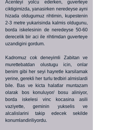
Acenteyi yolcu ederken, guverteye 
ciktigimizda, yanasirken neredeyse ayni 
hizada oldugumuz rihtimin, kupestenin 
2-3 metre yukarisinda kalmis oldugunu, 
borda iskelesinin de neredeyse 50-60 
derecelik bir aci ile rihtimdan guverteye 
uzandigini gordum.
Kadromuz cok deneyimli Zabitan ve 
murettebatdan olustugu icin, onlar 
benim gibi her seyi hayretle karsilamak 
yerine, gerekli her turlu tedbiri almislardi 
bile. Bas ve kicta halatlar muntazam 
olarak bos konuluyor/ bosu aliniyor, 
borda iskelesi vinc kocasina asili 
vaziyette, geminin yukselis ve 
alcalislarini takip edecek sekilde 
konumlandiriliyordu.