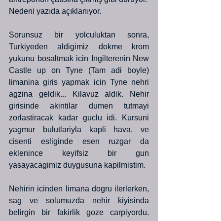
Nedeni yazıda açıklanıyor.
Sorunsuz bir yolculuktan sonra, 
Turkiyeden aldigimiz dokme krom 
yukunu bosaltmak icin Ingilterenin New 
Castle up on Tyne (Tam adi boyle) 
limanina giris yapmak icin Tyne nehri 
agzina geldik... Kilavuz aldik. Nehir 
girisinde akintilar dumen tutmayi 
zorlastiracak kadar guclu idi. Kursuni 
yagmur bulutlariyla kapli hava, ve 
cisenti esliginde esen ruzgar da 
eklenince keyifsiz bir gun 
yasayacagimiz duygusuna kapilmistim.
Nehirin icinden limana dogru ilerlerken, 
sag ve solumuzda nehir kiyisinda 
belirgin bir fakirlik goze carpiyordu. 