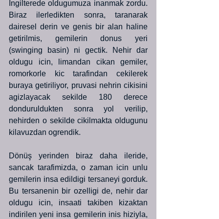
Ingilterede oldugumuza inanmak zordu. 
Biraz ilerledikten sonra, taranarak 
dairesel derin ve genis bir alan haline 
getirilmis, gemilerin donus yeri 
(swinging basin) ni gectik. Nehir dar 
oldugu icin, limandan cikan gemiler, 
romorkorle kic tarafindan cekilerek 
buraya getiriliyor, pruvasi nehrin cikisini 
agizlayacak sekilde 180 derece 
donduruldukten sonra yol verilip, 
nehirden o sekilde cikilmakta oldugunu 
kilavuzdan ogrendik.
Dönüş yerinden biraz daha ileride, 
sancak tarafimizda, o zaman icin unlu 
gemilerin insa edildigi tersaneyi gorduk. 
Bu tersanenin bir ozelligi de, nehir dar 
oldugu icin, insaati takiben kizaktan 
indirilen yeni insa gemilerin inis hiziyla, 