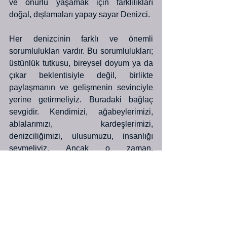
ve onurlu yaşamak için farklılıkları 
doğal, dışlamaları yapay sayar Denizci. 
Her denizcinin farklı ve önemli 
sorumlulukları vardır. Bu sorumlulukları; 
üstünlük tutkusu, bireysel doyum ya da 
çıkar beklentisiyle değil, birlikte 
paylaşmanın ve gelişmenin sevinciyle 
yerine getirmeliyiz. Buradaki bağlaç 
sevgidir. Kendimizi, ağabeylerimizi, 
ablalarımızı, kardeşlerimizi, 
denizciliğimizi, ulusumuzu, insanlığı 
sevmeliyiz. Ancak o zaman, 
eylemlerimizin yansıması, kısacık 
yaşamın çok ötesinde, insanlığın 
gelişim serüveninde yerini bulur. Ancak 
o zaman mutlu bir paylaşımı, coşkulu 
eylemlerle taçlandırabiliriz. Ancak o 
zaman denizci olmanın anlamını daha 