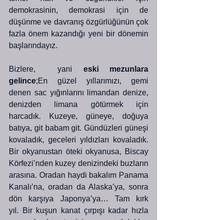
demokrasinin, demokrasi için de 
düşünme ve davranış özgürlüğünün çok 
fazla önem kazandığı yeni bir dönemin 
başlarındayız. 
Bizlere,  yani 
eski mezunlara
gelince
;En güzel yıllarımızı, gemi 
denen sac yığınlarını limandan denize, 
denizden limana götürmek için 
harcadık. Kuzeye, güneye, doğuya 
batıya, git babam git. Gündüzleri güneşi 
kovaladık, geceleri yıldızları kovaladık. 
Bir okyanustan öteki okyanusa, Biscay 
Körfezi’nden kuzey denizindeki buzların 
arasına. Oradan haydi bakalım Panama 
Kanalı’na, oradan da Alaska’ya, sonra 
dön karşıya Japonya’ya… Tam kırk 
yıl. Bir kuşun kanat çırpışı kadar hızla 