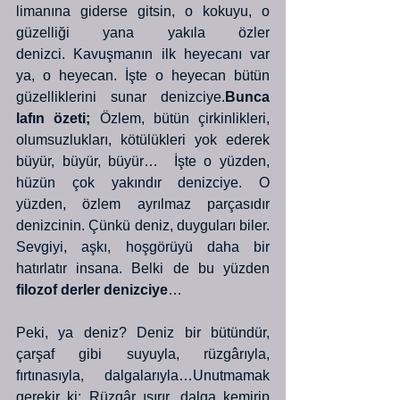
limanına giderse gitsin, o kokuyu, o 
güzelliği yana yakıla özler 
denizci. Kavuşmanın ilk heyecanı var 
ya, o heyecan. İşte o heyecan bütün 
güzelliklerini sunar denizciye.
Bunca 
lafın özeti;
 Özlem, bütün çirkinlikleri, 
olumsuzlukları, kötülükleri yok ederek 
büyür, büyür, büyür…  İşte o yüzden, 
hüzün çok yakındır denizciye. O 
yüzden, özlem ayrılmaz parçasıdır 
denizcinin. Çünkü deniz, duyguları biler. 
Sevgiyi, aşkı, hoşgörüyü daha bir 
hatırlatır insana. Belki de bu yüzden 
filozof derler denizciye
…
Peki, ya deniz? Deniz bir bütündür, 
çarşaf gibi suyuyla, rüzgârıyla, 
fırtınasıyla, dalgalarıyla…Unutmamak 
gerekir ki; Rüzgâr ısırır, dalga kemirip 