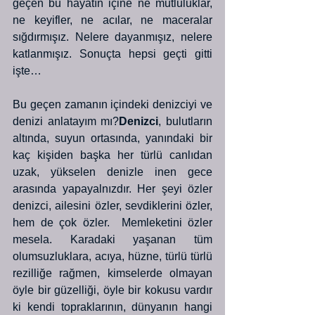
geçen bu hayatın içine ne mutluluklar, 
ne keyifler, ne acılar, ne maceralar 
sığdırmışız. Nelere dayanmışız, nelere 
katlanmışız. Sonuçta hepsi geçti gitti 
işte…
Bu geçen zamanın içindeki denizciyi ve 
denizi anlatayım mı?
Denizci
, bulutların 
altında, suyun ortasında, yanındaki bir 
kaç kişiden başka her türlü canlıdan 
uzak, yükselen denizle inen gece 
arasında yapayalnızdır. Her şeyi özler 
denizci, ailesini özler, sevdiklerini özler, 
hem de çok özler.  Memleketini özler 
mesela. Karadaki yaşanan tüm 
olumsuzluklara, acıya, hüzne, türlü türlü 
rezilliğe rağmen, kimselerde olmayan 
öyle bir güzelliği, öyle bir kokusu vardır 
ki kendi topraklarının, dünyanın hangi 