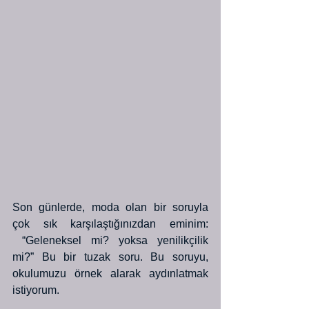
Son günlerde, moda olan bir soruyla 
çok sık karşılaştığınızdan eminim: 
 “Geleneksel mi? yoksa yenilikçilik 
mi?” Bu bir tuzak soru. Bu soruyu, 
okulumuzu örnek alarak aydınlatmak 
istiyorum.