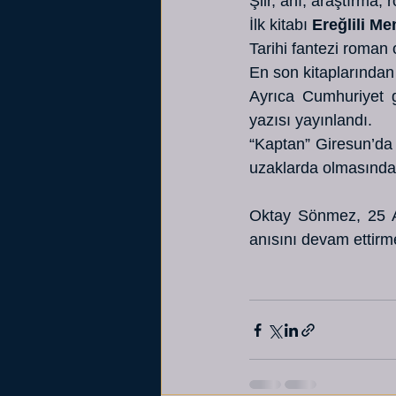
Şiir, anı, araştırma,
İlk kitabı 
Ereğlili M
Tarihi fantezi roman o
En son kitaplarından
Ayrıca Cumhuriyet ga
yazısı yayınlandı. 
“Kaptan” Giresun’da l
uzaklarda olmasından 
Oktay Sönmez, 25 Ağus
anısını devam ettirm