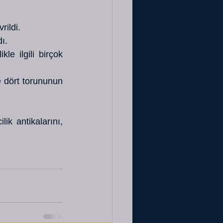
rildi. 
ı. 
e ilgili birçok 
e dört torununun 
ik antikalarını, 