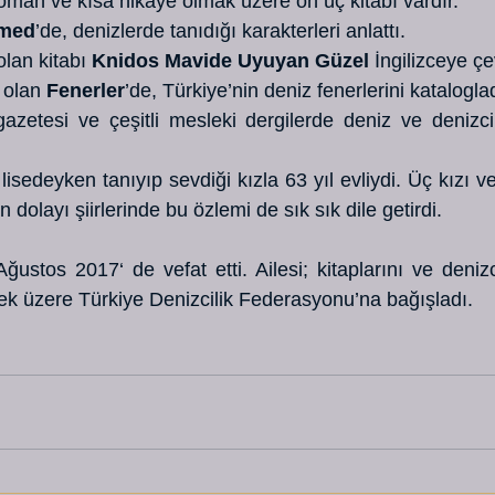
 roman ve kısa hikâye olmak üzere on üç kitabı vardır. 
emed
’de, denizlerde tanıdığı karakterleri anlattı. 
lan kitabı 
Knidos Mavide Uyuyan Güzel
 İngilizceye çev
 olan 
Fenerler
’de, Türkiye’nin deniz fenerlerini kataloglad
zetesi ve çeşitli mesleki dergilerde deniz ve denizcilikl
isedeyken tanıyıp sevdiği kızla 63 yıl evliydi. Üç kızı v
dolayı şiirlerinde bu özlemi de sık sık dile getirdi. 
tos 2017‘ de vefat etti. Ailesi; kitaplarını ve denizcil
ek üzere Türkiye Denizcilik Federasyonu’na bağışladı.