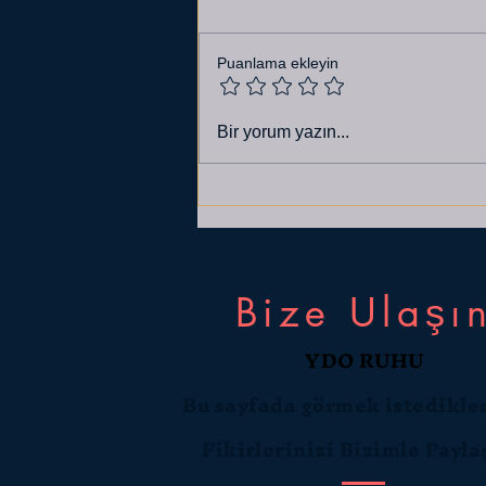
Puanlama ekleyin
PLANLAMA ÇIKMAZI
Bir yorum yazın...
Bize Ulaşı
YDO RUHU
Bu sayfada görmek istedikler
Fikirlerinizi Bizimle Payl