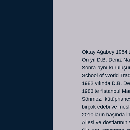
Oktay Ağabey 1954’t
On yıl D.B. Deniz Nak
Sonra aynı kuruluşun
School of World Trad
1982 yılında D.B. De
1983’te “İstanbul Mar
Sönmez, kütüphanesi
birçok edebi ve mesle
2010’ların başında İT
Ailesi ve dostlarının 