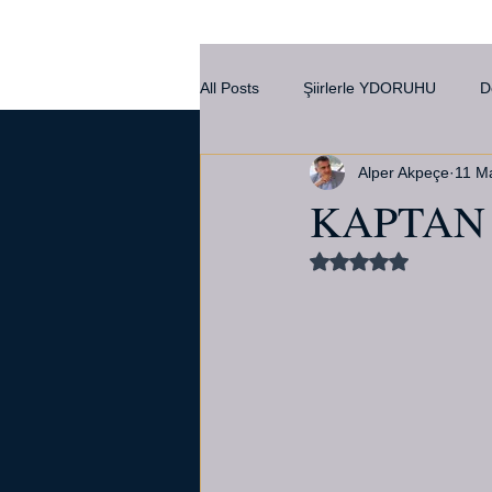
All Posts
Şiirlerle YDORUHU
D
Alper Akpeçe
11 M
Kültür
KAPTAN
5 üzerinden NaN yı