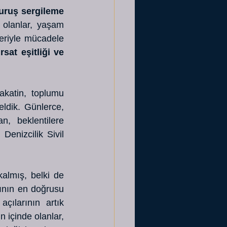
uruş sergileme 
 olanlar, yaşam 
eriyle mücadele 
ırsat eşitliği ve 
yakatin, toplumu 
dik. Günlerce, 
, beklentilere 
nizcilik Sivil 
almış, belki de 
ının en doğrusu 
ılarının artık 
 içinde olanlar, 