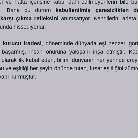
r ve hatta içerisine kabul dahi edilmeyenlerin bile bu
kte. Bana bu durum 
kabullenilmiş çaresizlikten d
arşı çıkma refleksini
 anımsatıyor. Kendilerini adeta
unda hissediyorlar.
n 
kurucu iradesi
, döneminde dünyada eşi benzeri görü
başarmış, insan onuruna yakışanı inşa etmiştir. Kadı
 olarak ilk kabul eden, bilimi dünyanın her yerinde arayı
 ve eşitliği her şeyin önünde tutan, fırsat eşitliğini zümr
 yapı kurmuştur.