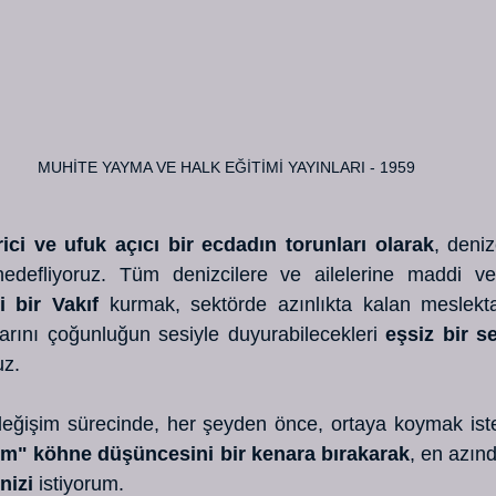
MUHİTE YAYMA VE HALK EĞİTİMİ YAYINLARI - 1959
erici ve ufuk açıcı bir ecdadın torunları olarak
, deniz
hedefliyoruz. Tüm denizcilere ve ailelerine maddi v
i bir Vakıf
 kurmak, sektörde azınlıkta kalan meslekta
larını çoğunluğun sesiyle duyurabilecekleri 
eşsiz bir s
uz.
irim" köhne düşüncesini bir kenara bırakarak
nizi
 istiyorum. 