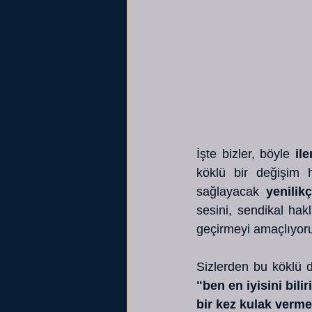
İşte bizler, böyle 
il
köklü bir değişim 
sağlayacak 
yenilikç
sesini, sendikal hak
geçirmeyi amaçlıyor
"ben en iyisini bil
bir kez kulak verme