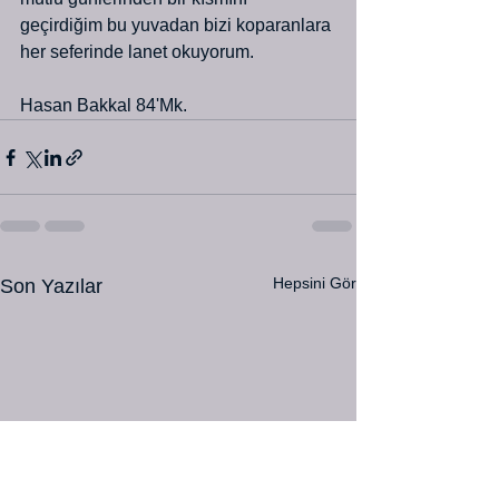
geçirdiğim bu yuvadan bizi koparanlara 
her seferinde lanet okuyorum.
Hasan Bakkal 84'Mk.
Hepsini Gör
Son Yazılar