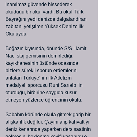
inanılmaz güvende hissederek 
okuduğu bir okul vardı. Bu okul Türk 
Bayrağını yedi denizde dalgalandıran 
zabitanı yetiştiren Yüksek Denizcilik 
Okuluydu.
Boğazın kıyısında, önünde S/S Hamit 
Naci staj gemisinin demirlediği, 
kayıkhanesinin üstünde odasında 
bizlere sürekli sporun erdemlerini 
anlatan Türkiye’nin ilk Atletizm 
madalyalı sporcusu Ruhi Sarıalp ’in 
oturduğu, birbirine saygıda kusur 
etmeyen yüzlerce öğrencinin okulu.
Sabahın köründe okula gitmek garip bir 
alışkanlık değildi. Çayını alıp kahvaltıyı 
deniz kenarında yaparken ders saatinin 
gelmesini beklenme keyifi yaşanırdı o 