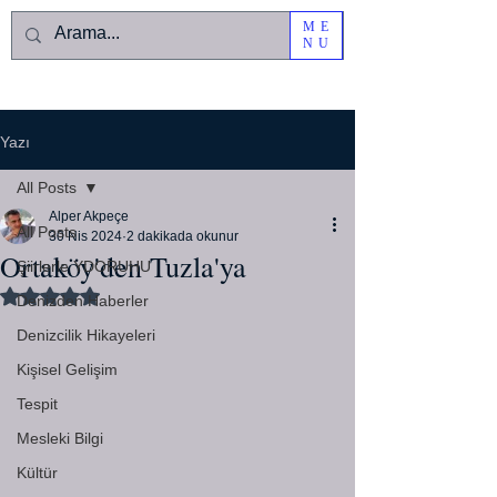
ME
NU
Yazı
All Posts
Alper Akpeçe
All Posts
30 Nis 2024
2 dakikada okunur
Ortaköy'den Tuzla'ya
Şiirlerle YDORUHU
5 üzerinden NaN yıldız
Denizden Haberler
Denizcilik Hikayeleri
Kişisel Gelişim
Tespit
Mesleki Bilgi
Kültür