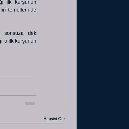
ı ilk kurşunun 
in temellerinde 
e sonsuza dek 
ı o ilk kurşunun 
Hepsini Gör