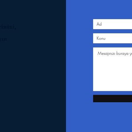
n
inizi,
aşın