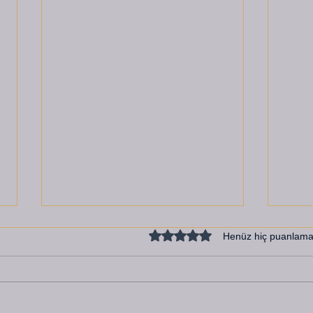
5 üzerinden 0 yıldız
Henüz hiç puanlama
DENİZDEN UZAK
D E 