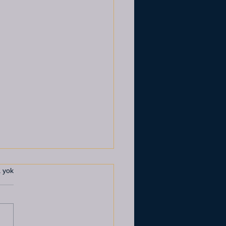
 yok
M O K R A S I