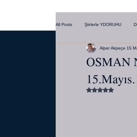
All Posts
Şiirlerle YDORUHU
D
Alper Akpeçe
15 M
Kültür
OSMAN NE
15.Mayıs.
5 üzerinden NaN yı