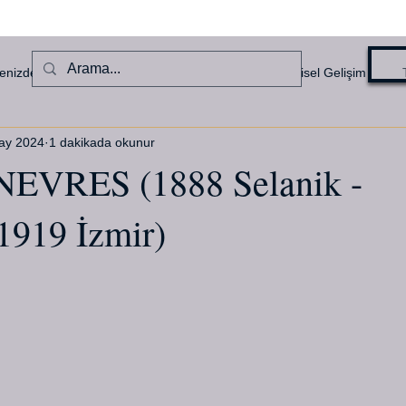
enizden Haberler
Denizcilik Hikayeleri
Kişisel Gelişim
ay 2024
1 dakikada okunur
VRES (1888 Selanik -
1919 İzmir)
ldız