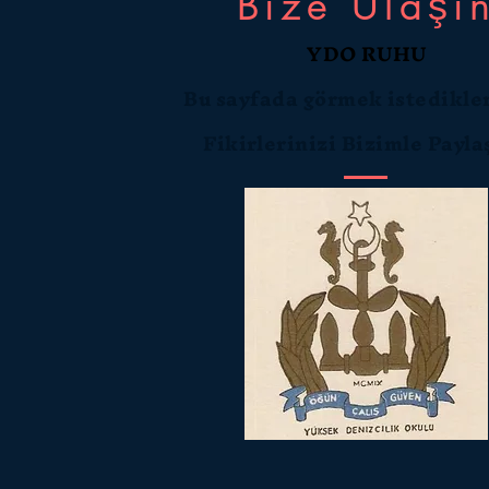
Bize Ulaşı
YDO RUHU
Bu sayfada görmek istedikler
Fikirlerinizi Bizimle Payl