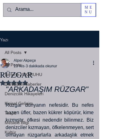
ME
NU
Yazı
All Posts
Alper Akpeçe
All Posts
13 Nis
3 dakikada okunur
RÜZGAR
Şiirlerle YDORUHU
5 üzerinden NaN yıldız
Denizden Haberler
"ARKADAŞIM RÜZGAR"
Denizcilik Hikayeleri
Kişisel Gelişim
Rüzgar dünyanın nefesidir. Bu nefes 
bazen üfler, bazen kükrer köpürür, kime 
Tespit
kızmıştır, öfkesi nedendir bilinmez. Biz 
Mesleki Bilgi
denizciler kızmayan, öfkelenmeyen, sert 
Kültür
olmayan rüzgarlarla arkadaşlık etmek 