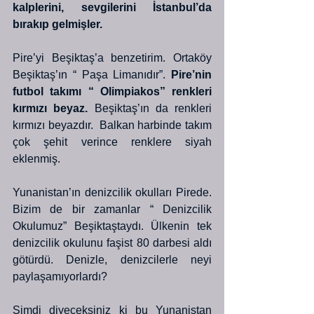
kalplerini, sevgilerini İstanbul’da 
bırakıp gelmişler.
Pire’yi Beşiktaş’a benzetirim. Ortaköy 
Beşiktaş’ın “ Paşa Limanıdır”.
 Pire’nin 
futbol takımı “ Olimpiakos” renkleri 
kırmızı beyaz.
 Beşiktaş’ın da renkleri 
kırmızı beyazdır.  Balkan harbinde takım 
çok şehit verince renklere siyah 
eklenmiş.
Yunanistan’ın denizcilik okulları Pirede. 
Bizim de bir zamanlar “ Denizcilik 
Okulumuz” Beşiktaştaydı. Ülkenin tek 
denizcilik okulunu faşist 80 darbesi aldı 
götürdü. Denizle, denizcilerle neyi 
paylaşamıyorlardı?
Şimdi diyeceksiniz ki bu Yunanistan 