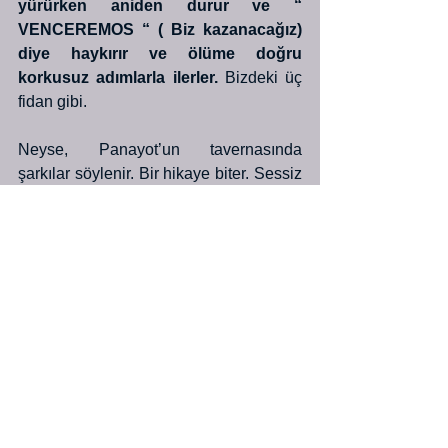
yürürken aniden durur ve “ 
VENCEREMOS “ ( Biz kazanacağız) 
diye haykırır ve ölüme doğru 
korkusuz adımlarla ilerler. 
Bizdeki üç 
fidan gibi.
Neyse, Panayot’un tavernasında 
şarkılar söylenir. Bir hikaye biter. Sessiz 
zamanlarda her şey kalır hatıralarda. 
Bizimkisi böyle bir şey. Bir eski zaman 
hayatımın içinden. Yılların içinden.
                        Yazımı Orhan Veli ile 
bitireyim.
GİDERAYAK
Handan, hamamdan geçtik,
Gün ışığında hissemize razıydık;
Saadetinden geçtik,