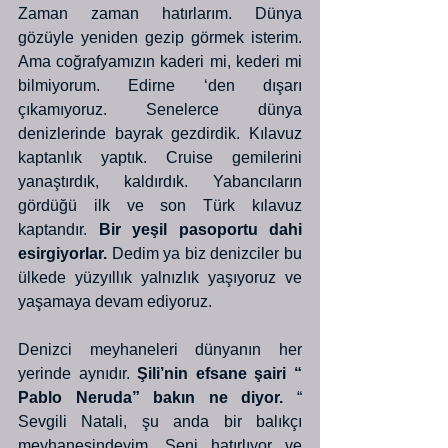
Zaman zaman hatırlarım. Dünya 
gözüyle yeniden gezip görmek isterim. 
Ama coğrafyamızın kaderi mi, kederi mi 
bilmiyorum. Edirne ‘den dışarı 
çıkamıyoruz. Senelerce dünya 
denizlerinde bayrak gezdirdik. Kılavuz 
kaptanlık yaptık. Cruise gemilerini 
yanaştırdık, kaldırdık. Yabancıların 
gördüğü ilk ve son Türk kılavuz 
kaptandır.
 Bir yeşil pasoportu dahi 
esirgiyorlar.
 Dedim ya biz denizciler bu 
ülkede yüzyıllık yalnızlık yaşıyoruz ve 
yaşamaya devam ediyoruz.
Denizci meyhaneleri dünyanın her 
yerinde aynıdır.
 Şili’nin efsane şairi “ 
Pablo Neruda” bakın ne diyor.
 “ 
Sevgili Natali, şu anda bir balıkçı 
meyhanesindeyim. Seni hatırlıyor ve 