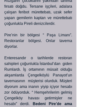
Rüzgarın çocuklarını yakından tanıma 
fırsatı doğdu. Tersane işçileri, adalara 
çalışan feribot mürettebatı, uzak sefer 
yapan gemilerin kaptan ve mürettebatı 
çoğunlukla Pireli denizcilerdir.
Pire’nin bir bölgesi “ Paşa Limanı”. 
Restoranlar bölgesi. Onlar taverna 
diyorlar.
Enteresandır o tarihlerde restoran 
sahipleri çoğunlukla İstanbul’dan  giden 
Rumlardı. İş ortamının müsait olduğu 
akşamlarda Çengelköylü Panayot’un 
tavernasının  müşterisi olurduk. Müşteri 
diyorum ama inanın yiyip içiyor hesabı 
zor ödüyorduk. “ Hemşehrilerim gelmiş 
Çengelköy havası getirmişler ne 
hesabı” derdi.
 Bedeni Pire’de ama 