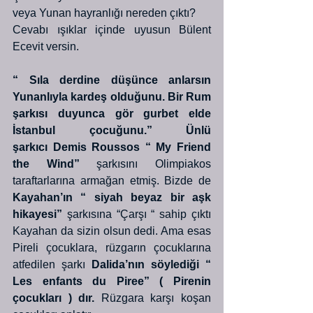
veya Yunan hayranlığı nereden çıktı?
Cevabı ışıklar içinde uyusun Bülent 
Ecevit versin.
“ Sıla derdine düşünce anlarsın 
Yunanlıyla kardeş olduğunu. Bir Rum 
şarkısı duyunca gör gurbet elde 
İstanbul çocuğunu.” Ünlü 
şarkıcı Demis Roussos “ My Friend 
the Wind”
 şarkısını Olimpiakos 
taraftarlarına armağan etmiş. Bizde de
Kayahan’ın “ siyah beyaz bir aşk 
hikayesi”
 şarkısına “Çarşı “ sahip çıktı 
Kayahan da sizin olsun dedi. Ama esas 
Pireli çocuklara, rüzgarın çocuklarına 
atfedilen şarkı
 Dalida’nın söylediği “ 
Les enfants du Piree” ( Pirenin 
çocukları ) dır.
 Rüzgara karşı koşan 