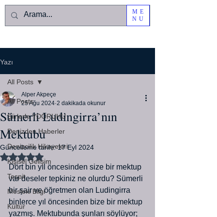
ME
NU
Yazı
All Posts
Alper Akpeçe
All Posts
25 Ağu 2024
2 dakikada okunur
Sümerli Ludingirra’nın
Şiirlerle YDORUHU
Mektubu
Denizden Haberler
Denizcilik Hikayeleri
Güncelleme tarihi:
17 Eyl 2024
5 üzerinden NaN yıldız
Kişisel Gelişim
Dört bin yıl öncesinden size bir mektup 
Tespit
var deseler tepkiniz ne olurdu? Sümerli 
bir şair ve öğretmen olan Ludingirra 
Mesleki Bilgi
binlerce yıl öncesinden bize bir mektup 
Kültür
yazmış. Mektubunda şunları söylüyor;