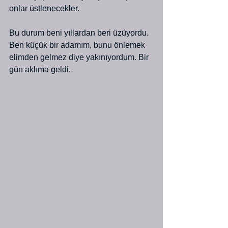
onlar üstlenecekler.
Bu durum beni yıllardan beri üzüyordu. 
Ben küçük bir adamım, bunu önlemek 
elimden gelmez diye yakınıyordum. Bir 
gün aklıma geldi.