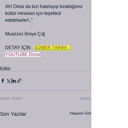
Ah! Onlar da bizi hatırlayıp bıraktığımız 
kültür mirasları için teşekkür 
edebilseler!..”
Muazzez İlmiye Çığ
DETAY İÇİN :
SÜMER TARİHİ
YOUTUBE Dizisi
Kültür
Hepsini Gör
Son Yazılar