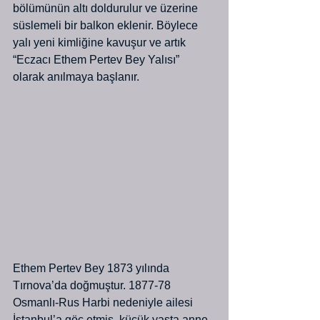
bölümünün altı doldurulur ve üzerine 
süslemeli bir balkon eklenir. Böylece 
yalı yeni kimliğine kavuşur ve artık 
“Eczacı Ethem Pertev Bey Yalısı” 
olarak anılmaya başlanır.
Ethem Pertev Bey 1873 yılında 
Tırnova’da doğmuştur. 1877-78 
Osmanlı-Rus Harbi nedeniyle ailesi 
İstanbul’a göç etmiş, küçük yaşta anne 