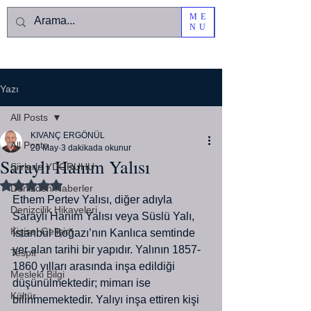
ME
NU
Yazı
All Posts
KIVANÇ ERGÖNÜL
All Posts
20 May
3 dakikada okunur
Saraylı Hanım Yalısı
Şiirlerle YDORUHU
5 üzerinden NaN yıldız
Denizden Haberler
Ethem Pertev Yalısı, diğer adıyla 
Denizcilik Hikayeleri
Saraylı Hanım Yalısı veya Süslü Yalı, 
Kişisel Gelişim
İstanbul Boğazı’nın Kanlıca semtinde 
yer alan tarihi bir yapıdır. Yalının 1857-
Tespit
1860 yılları arasında inşa edildiği 
Mesleki Bilgi
düşünülmektedir; mimarı ise 
Kültür
bilinmemektedir. Yalıyı inşa ettiren kişi 