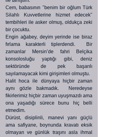
ile tanıştım. 
Cem, babasının "benim bir oğlum Türk 
Silahlı Kuvvetlerine hizmet edecek" 
tembihleri ile asker olmuş, oldukça zeki 
bir çocuktu. 
Engin ağabey, deyim yerinde ise biraz 
fırlama karakterli tiplerdendi.  Bir 
zamanlar Mersin’de fahri Belçika 
konsolosluğu yaptığı gibi, deniz 
sektöründe de pek başarılı 
sayılamayacak kimi girişimleri olmuştu.  
Halit hoca ile dünyaya hiçbir zaman 
aynı gözle bakmadık.  Neredeyse 
fikirlerimiz hiçbir zaman uyuşmazdı ama 
ona yaşadığı sürece bunu hiç belli 
etmedim. 
Dürüst, disiplinli, manevi yanı güçlü 
ama safiyane, boynunda kravatı eksik 
olmayan ve günlük traşını asla ihmal 