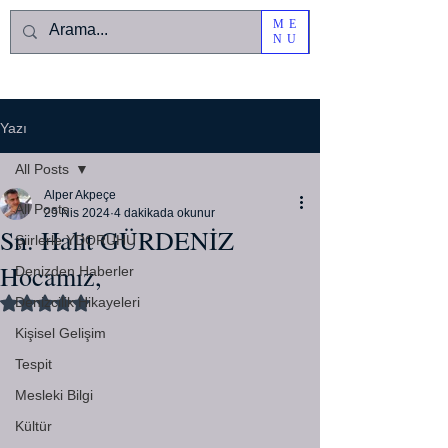
ME
NU
Yazı
All Posts
Alper Akpeçe
All Posts
29 Nis 2024
4 dakikada okunur
Sn. Halit GÜRDENİZ
Şiirlerle YDORUHU
Hocamız,
Denizden Haberler
Denizcilik Hikayeleri
5 üzerinden NaN yıldız
Kişisel Gelişim
Tespit
Mesleki Bilgi
Kültür