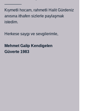
————-
Kıymetli hocam, rahmetli Halit Gürdeniz 
anısına ithafen sizlerle paylaşmak 
istedim. 
Herkese saygı ve sevgilerimle,
Mehmet Galip Kendigelen
Güverte 1983