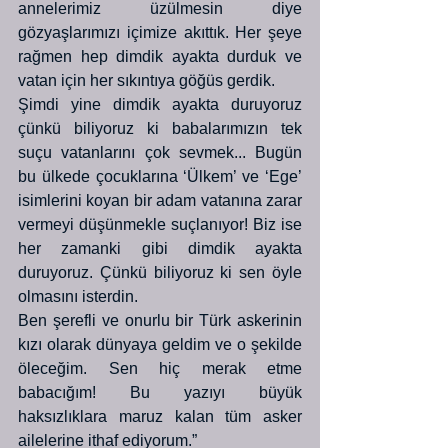
annelerimiz üzülmesin diye 
gözyaşlarımızı içimize akıttık. Her şeye 
rağmen hep dimdik ayakta durduk ve 
vatan için her sıkıntıya göğüs gerdik.
Şimdi yine dimdik ayakta duruyoruz 
çünkü biliyoruz ki babalarımızın tek 
suçu vatanlarını çok sevmek... Bugün 
bu ülkede çocuklarına ‘Ülkem’ ve ‘Ege’ 
isimlerini koyan bir adam vatanına zarar 
vermeyi düşünmekle suçlanıyor! Biz ise 
her zamanki gibi dimdik ayakta 
duruyoruz. Çünkü biliyoruz ki sen öyle 
olmasını isterdin. 
Ben şerefli ve onurlu bir Türk askerinin 
kızı olarak dünyaya geldim ve o şekilde 
öleceğim. Sen hiç merak etme 
babacığım! Bu yazıyı büyük 
haksızlıklara maruz kalan tüm asker 
ailelerine ithaf ediyorum.”