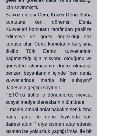
gelenleri görecek kadar ömrü olmadığı 
için sevinmiştik.
Balyoz öncesi Cem, Kuzey Deniz Saha 
komutanı iken, dönemin Deniz 
Kuvvetleri komutanı tarafından pasifize 
edilmeye ve görev değişikliği söz 
konusu olur. Cem, komutanın karşısına 
dikilip Türk Deniz Kuvvetlerinin 
bağımsızlığı için misyonu olduğunu ve 
görevden alınmasının doğru olmadığı 
benzeri beyanlarının içinde “ben deniz 
kuvvetlerinde marka bir subayım” 
ifadesinin geçtiği söylenir. 
FETÖ’cü troller o dönemlerde mevcut 
sosyal medya olanaklarının tümünde;
"- marka amiral anlat bakalım sen kızına 
hangi para ile deniz kıyısında yalı 
dairesi aldın " diye kısmen alay ederek 
kısmen ise yolsuzluk yaptığı îmâsı ile bir 