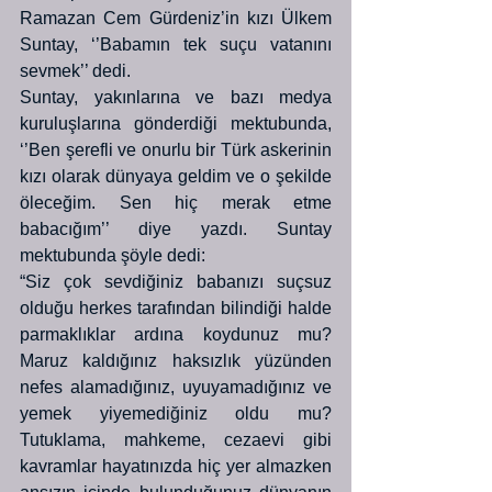
Ramazan Cem Gürdeniz’in kızı Ülkem 
Suntay, ‘’Babamın tek suçu vatanını 
sevmek’’ dedi.
Suntay, yakınlarına ve bazı medya 
kuruluşlarına gönderdiği mektubunda, 
‘’Ben şerefli ve onurlu bir Türk askerinin 
kızı olarak dünyaya geldim ve o şekilde 
öleceğim. Sen hiç merak etme 
babacığım’’ diye yazdı. Suntay 
mektubunda şöyle dedi:
“Siz çok sevdiğiniz babanızı suçsuz 
olduğu herkes tarafından bilindiği halde 
parmaklıklar ardına koydunuz mu? 
Maruz kaldığınız haksızlık yüzünden 
nefes alamadığınız, uyuyamadığınız ve 
yemek yiyemediğiniz oldu mu? 
Tutuklama, mahkeme, cezaevi gibi 
kavramlar hayatınızda hiç yer almazken 