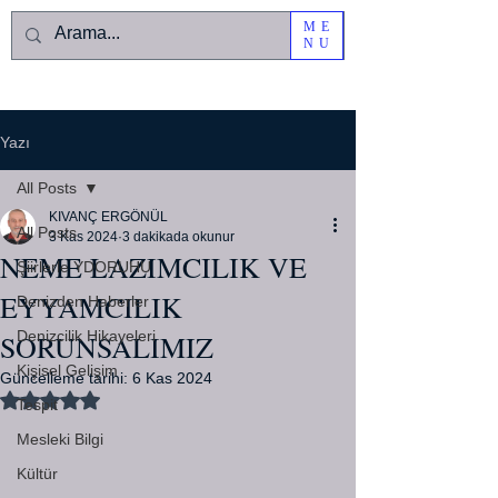
ME
NU
Yazı
All Posts
KIVANÇ ERGÖNÜL
All Posts
3 Kas 2024
3 dakikada okunur
NEME LAZIMCILIK VE
Şiirlerle YDORUHU
EYYAMCILIK
Denizden Haberler
Denizcilik Hikayeleri
SORUNSALIMIZ
Kişisel Gelişim
Güncelleme tarihi:
6 Kas 2024
5 üzerinden NaN yıldız
Tespit
Mesleki Bilgi
Kültür