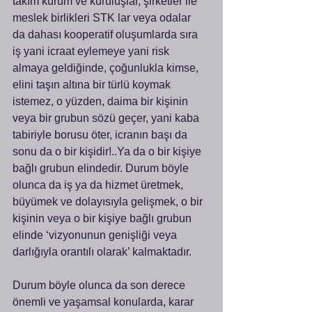
takım kurum ve kuruluşlar, şirketler ile 
meslek birlikleri STK lar veya odalar  
da dahası kooperatif oluşumlarda sıra 
iş yani icraat eylemeye yani risk 
almaya geldiğinde, çoğunlukla kimse, 
elini taşın altına bir türlü koymak 
istemez, o yüzden, daima bir kişinin 
veya bir grubun sözü geçer, yani kaba 
tabiriyle borusu öter, icranın başı da 
sonu da o bir kişidir!..Ya da o bir kişiye 
bağlı grubun elindedir. Durum böyle 
olunca da iş ya da hizmet üretmek, 
büyümek ve dolayısıyla gelişmek, o bir 
kişinin veya o bir kişiye bağlı grubun 
elinde ‘vizyonunun genişliği veya 
darlığıyla orantılı olarak’ kalmaktadır.
Durum böyle olunca da son derece 
önemli ve yaşamsal konularda, karar 