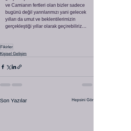
ve Camianın fertleri olan bizler sadece 
bugünü değil yarınlarımızı yani gelecek 
yılları da umut ve beklentilerimizin 
gerçekleştiği yıllar olarak geçirebiliriz…
Fikirler
Kişisel Gelişim
Hepsini Gör
Son Yazılar