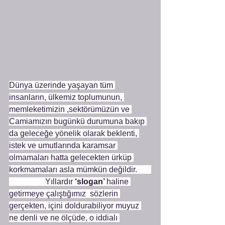
Dünya üzerinde yaşayan tüm 
insanların, ülkemiz toplumunun, 
memleketimizin ,sektörümüzün ve 
Camiamızın bugünkü durumuna bakıp 
da geleceğe yönelik olarak beklenti, 
istek ve umutlarında karamsar 
olmamaları hatta gelecekten ürküp 
korkmamaları asla mümkün değildir.       
                  Yıllardır
 ‘slogan’ 
haline 
getirmeye çalıştığımız  sözlerin 
gerçekten, içini doldurabiliyor muyuz 
ne denli ve ne ölçüde, o iddialı 