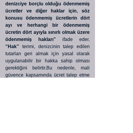
denizciye borçlu olduğu ödenmemiş 
ücretler ve diğer haklar için, söz 
konusu ödenmemiş ücretlerin dört 
ayı ve herhangi bir ödenmemiş 
ücretin dört ayıyla sınırlı olmak üzere 
ödenmemiş hakları”
 ifade eder. 
“Hak”
 terimi, denizcinin talep edilen 
tutarları geri almak için yasal olarak 
uygulanabilir bir hakka sahip olması 
gerektiğini belirtir.Bu nedenle, mali 
güvence kapsamında ücret talep etme 
hakkı, yalnızca gemide görev yapan 
denizciler için geçerlidir. 
Kural 4.2, denizcilerin istihdam 
sırasında ve ülkelerine geri 
gönderilmelerine kadar meydana gelen 
mesleki yaralanma, hastalık veya 
tehlike nedeniyle ölmeleri veya uzun 