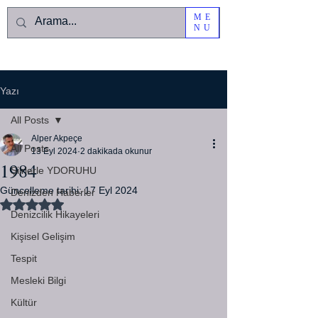
ME
NU
Yazı
All Posts
Alper Akpeçe
All Posts
13 Eyl 2024
2 dakikada okunur
1984
Şiirlerle YDORUHU
Güncelleme tarihi:
17 Eyl 2024
Denizden Haberler
5 üzerinden NaN yıldız
Denizcilik Hikayeleri
Kişisel Gelişim
Tespit
Mesleki Bilgi
Kültür