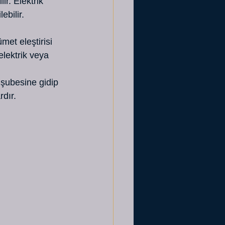
r. Elektrik 
ebilir.
et eleştirisi 
elektrik veya 
 şubesine gidip 
rdır.