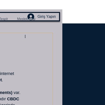
Giriş Yapın
Tespit
Mesleki Bilgi
internet 
t
. 
ements)
 var. 
dır 
CBDC 