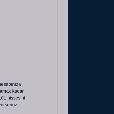
 hesabınıza 
atmak kadar 
,01 hissesini 
iyorsunuz.