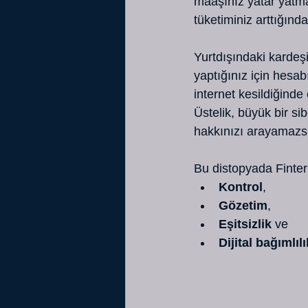
maaşınız yatar yatmaz
tüketiminiz arttığınd
Yurtdışındaki kardeş
yaptığınız için hesab
internet kesildiğind
Üstelik, büyük bir si
hakkınızı arayamazsın
Bu distopyada Finter
Kontrol
,
Gözetim
,
Eşitsizlik
 ve
Dijital bağımlılı