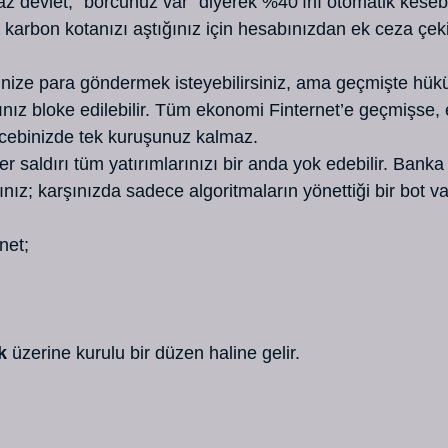
 devlet, “borcunuz var” diyerek %40’ını otomatik kesebili
a karbon kotanızı aştığınız için hesabınızdan ek ceza çekil
inize para göndermek isteyebilirsiniz, ama geçmişte hüküm
ınız bloke edilebilir. Tüm ekonomi Finternet’e geçmişse, 
e cebinizde tek kuruşunuz kalmaz.
ber saldırı tüm yatırımlarınızı bir anda yok edebilir. Banka
ız; karşınızda sadece algoritmaların yönettiği bir bot va
net;
k
 üzerine kurulu bir düzen haline gelir.