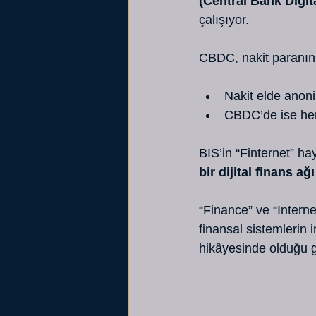
(Central Bank Digit
çalışıyor.
CBDC, nakit paranın d
Nakit elde anoni
CBDC’de ise her 
BIS’in “Finternet” ha
bir dijital finans ağı
“Finance” ve “Intern
finansal sistemlerin 
hikâyesinde olduğu gi