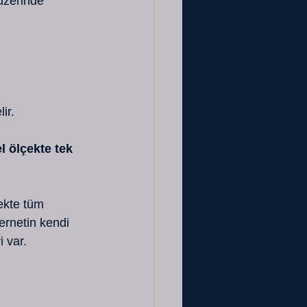
 üzerinde 
ir.
l ölçekte tek 
ekte tüm 
ernetin kendi 
i var.