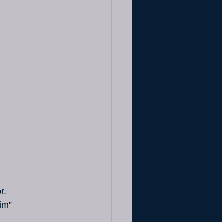
r.
im” 