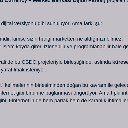
al Currency – Merkez Bankası Dijital Parası)
 projeleri
ijital versiyonu gibi sunuluyor. Ama farkı şu:
mdir, kimse sizin hangi marketten ne aldığınızı bilmez.
işlem kayda girer, izlenebilir ve programlanabilir hale gel
yali de bu CBDC projeleriyle birleştiğinde, aslında 
kürese
 yaratılmak isteniyor.
et” kelimelerinin birleşiminden doğan bu kavram ile gelec
internet gibi birbirine bağlanması öngörüyor. Ama tıpkı int
bi, Finternet’in de hem parlak hem de karanlık ihtimaller