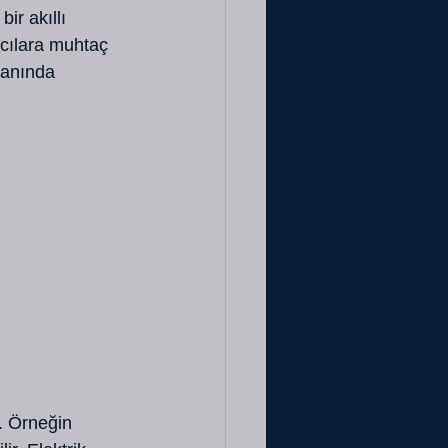
r akıllı 
acılara muhtaç 
 anında 
. Örneğin 