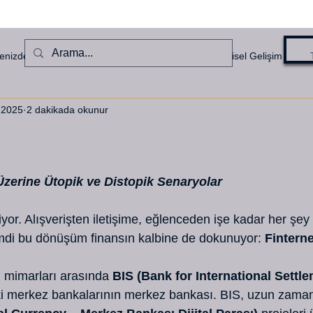
enizden Haberler
Denizcilik Hikayeleri
Kişisel Gelişim
 2025
2 dakikada okunur
ldız
Üzerine Ütopik ve Distopik Senaryolar
iyor. Alışverişten iletişime, eğlenceden işe kadar her şey 
mdi bu dönüşüm finansın kalbine de dokunuyor: 
Finterne
 mimarları arasında 
BIS (Bank for International Settl
i merkez bankalarının merkez bankası. BIS, uzun zaman