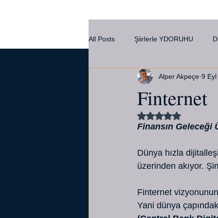
All Posts
Şiirlerle YDORUHU
D
Alper Akpeçe
9 Eyl
Kültür
Finternet
5 üzerinden NaN yı
Finansın Geleceği 
Dünya hızla dijitalleş
üzerinden akıyor. Şi
Finternet vizyonunun
Yani dünya çapındak