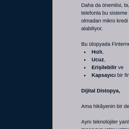
Daha da önemlisi, bu
telefonla bu sisteme 
olmadan mikro kredi a
alabiliyor.
Bu ütopyada Finterne
Hızlı
,
Ucuz
,
Erişilebilir
 ve
Kapsayıcı
 bir f
Dijital Distopya,
Ama hikâyenin bir de
Aynı teknolojiler yan