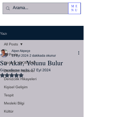
ME
NU
Yazı
All Posts
Alper Akpeçe
All Posts
13 Eyl 2024
2 dakikada okunur
Su Akar, Yolunu Bulur
Şiirlerle YDORUHU
Güncelleme tarihi:
17 Eyl 2024
Denizden Haberler
5 üzerinden NaN yıldız
Denizcilik Hikayeleri
Kişisel Gelişim
Tespit
Mesleki Bilgi
Kültür