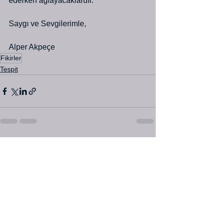
ederken ağlayacaklardır. 
Saygı ve Sevgilerimle,
Alper Akpeçe 
Fikirler
Tespit
Hepsini Gör
Son Yazılar