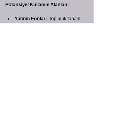
Potansiyel Kullanım Alanları:
Yatırım Fonları
: Topluluk tabanlı 
finansal karar mekanizmaları 
geliştirilebilir.
Sanat ve NFT
: Dijital sanat 
pazarında DAO'lar aracılığıyla 
kolektif yönetim sağlanabilir.
Sivil Toplum
: Bağış ve sosyal 
sorumluluk projeleri DAO'lar 
aracılığıyla düzenlenebilir.
Emlak ve Gayrimenkul
: Blok 
zinciri tabanlı gayrimenkul yatırım 
platformları DAO mekanizması ile 
çalıştırılabilir.
Nakliye ve Tedarik Zinciri 
;
 üreticiden Tüketiciye kadar 
ürünlerin tüm aşamaları blok zincir 
ile takip edilebilir.