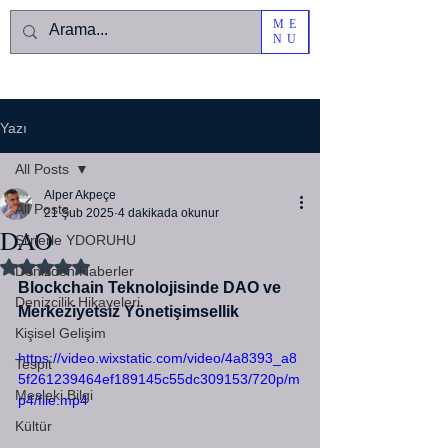
ME
NU
Yazı
All Posts
Alper Akpeçe
All Posts
21 Şub 2025
4 dakikada okunur
DAO
Şiirlerle YDORUHU
5 üzerinden NaN yıldız
Denizden Haberler
Blockchain Teknolojisinde DAO ve 
Denizcilik Hikayeleri
Merkeziyetsiz Yönetişimsellik
Kişisel Gelişim
https://video.wixstatic.com/video/4a8393_a8
Tespit
5f261239464ef189145c55dc309153/720p/m
Mesleki Bilgi
p4/file.mp4
Kültür