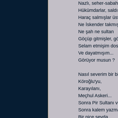
   Nazlı, seher-saba
   Hükümdarlar, sald
   Haraç salmışlar ü
   Ne İskender takmı
   Ne şah ne sultan
   Göçüp gitmişler, g
   Selam etmişim d
   Ve dayatmışım...
   Görüyor musun ?
   Nasıl severim bir b
   Köroğlu'yu,
   Karayılanı,
   Meçhul Askeri...
   Sonra Pir Sultanı 
   Sonra kalem yazm
   Bir nice sevda...