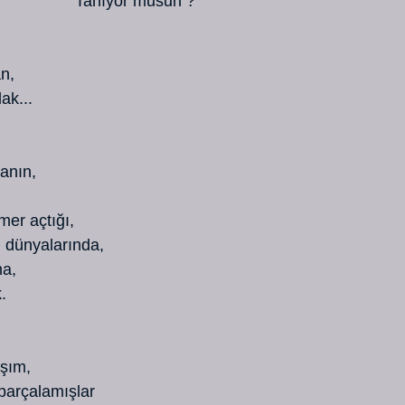
   Tanıyor musun ?
an,
lak...
manın,
tmer açtığı,
in dünyalarında,          
ma,
.
ışım,
a parçalamışlar