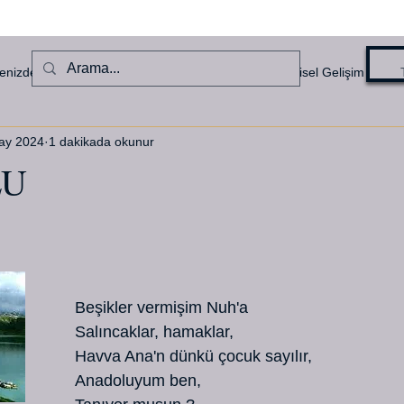
enizden Haberler
Denizcilik Hikayeleri
Kişisel Gelişim
ay 2024
1 dakikada okunur
LU
ldız
   Beşikler vermişim Nuh'a
   Salıncaklar, hamaklar,
   Havva Ana'n dünkü çocuk sayılır,
   Anadoluyum ben,