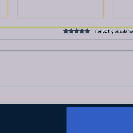
5 üzerinden 0 yıldız
Henüz hiç puanlama
DENİZDEN UZAK
D E 
n