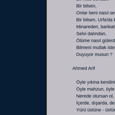
   Bir bilsen,
   Onlar beni nasıl s
   Bir bilsen, Urfa'd
   Minareden, barikat
   Selvi dalından,
   Ölüme nasıl gülerd
   Bilmeni mutlak ist
   Duyuyor musun ?
Ahmed Arif
   Öyle yıkma kendini
   Öyle mahzun, öyle
   Nerede olursan ol,
   İçerde, dışarda, d
   Yürü üstüne - üstü