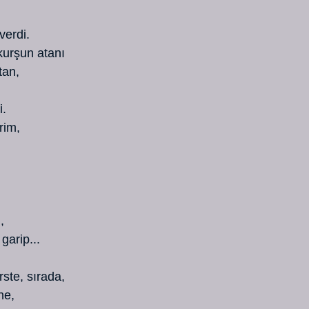
everdi.
a kurşun atanı
tan,
i.
erim,
,
 garip...
erste, sırada,
ne,