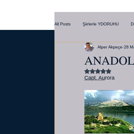
All Posts
Şiirlerle YDORUHU
D
Alper Akpeçe
28 M
Kültür
ANADO
5 üzerinden NaN yı
Capt. Au
rora