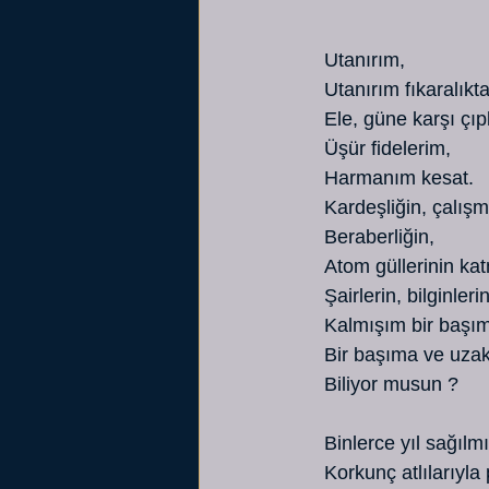
   Utanırım,
   Utanırım fıkaralıkt
   Ele, güne karşı çıp
   Üşür fidelerim,
   Harmanım kesat.
   Kardeşliğin, çalış
   Beraberliğin,
   Atom güllerinin ka
   Şairlerin, bilginler
   Kalmışım bir başı
   Bir başıma ve uzak
   Biliyor musun ?
   Binlerce yıl sağılm
   Korkunç atlılarıyl