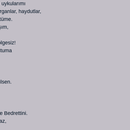
h uykularımı
ırganlar, haydutlar,
stüme.
şım,
ölgesiz!
ostuma
ilsen.
ve Bedrettini.
az,