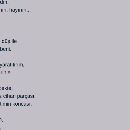
adın,
ının, hayının...
, düş ile
 beni.
 yaratılırım,
rinle.
ecekte,
ez cihan parçası.
retimin koncası,
m,
,