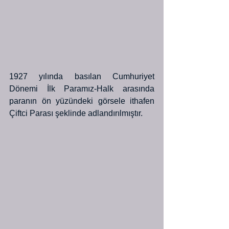
1927 yılında basılan Cumhuriyet 
Dönemi İlk Paramız-Halk arasında 
paranın ön yüzündeki görsele ithafen 
Çiftci Parası şeklinde adlandırılmıştır.