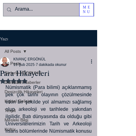
ME
NU
Yazı
All Posts
KIVANÇ ERGÖNÜL
All Posts
15 Şub 2025
7 dakikada okunur
Para Hikayeleri
Şiirlerle YDORUHU
5 üzerinden NaN yıldız
Denizden Haberler
Nümismatik (Para bilimi) açıklanmamış 
Denizcilik Hikayeleri
pek çok tarihi olayının çözülmesinde 
Kişisel Gelişim
etkin bir şekilde yol almamızı sağlamış 
olup arkeoloji ve tarihlede yakından 
Tespit
ilgilidir. Batı dünyasında da olduğu gibi 
Mesleki Bilgi
Üniversitelerimizin Tarih ve Arkeoloji 
Kültür
lisans bölümlerinde Nümismatik konusu 