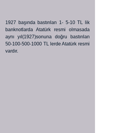
1927 başında bastırılan 1- 5-10 TL lik 
banknotlarda Atatürk resmi olmasada 
aynı yıl(1927)sonuna doğru bastırılan 
50-100-500-1000 TL lerde Atatürk resmi 
vardır.