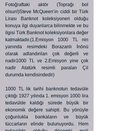
Fotoğraftaki aktör (Toprağı bol 
olsun!)Steve McQueen’in ciddi bir Türk 
Lirası Banknot koleksiyoneri olduğu 
konuya ilgi duyanlarca bilinmekte ve bu 
ilgisi Türk Banknot koleksiyonlara değer 
katmaktadır.(1.Emisyon 1000 TL nin 
yanında resimdeki Borazanlı İnönü 
olarak adlandırılan çok değerli ve 
nadir1000 TL ve 2.Emisyon yine çok 
nadir Atatürk resimli paraları Çil 
durumda kendisindedir)
1000 TL lik tarihi banknotun tedavüle 
çıktığı 1927 yılında 1. emisyon 1000 lira 
tedavülde kaldığı sürede büyük bir 
ekonomik değere sahipti. Bu yönüyle 
çoğunlukla bankaların ve büyük 
tüccarların elinde bulunuyordu. Hem 
tedavülde olduğu dönemki mali 