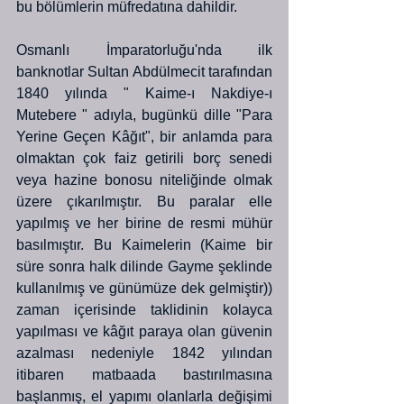
bu bölümlerin müfredatına dahildir.
Osmanlı İmparatorluğu'nda ilk 
banknotlar Sultan Abdülmecit tarafından 
1840 yılında " Kaime-ı Nakdiye-ı 
Mutebere " adıyla, bugünkü dille "Para 
Yerine Geçen Kâğıt", bir anlamda para 
olmaktan çok faiz getirili borç senedi 
veya hazine bonosu niteliğinde olmak 
üzere çıkarılmıştır. Bu paralar elle 
yapılmış ve her birine de resmi mühür 
basılmıştır. Bu Kaimelerin (Kaime bir 
süre sonra halk dilinde Gayme şeklinde 
kullanılmış ve günümüze dek gelmiştir)) 
zaman içerisinde taklidinin kolayca 
yapılması ve kâğıt paraya olan güvenin 
azalması nedeniyle 1842 yılından 
itibaren matbaada bastırılmasına 
başlanmış, el yapımı olanlarla değişimi 