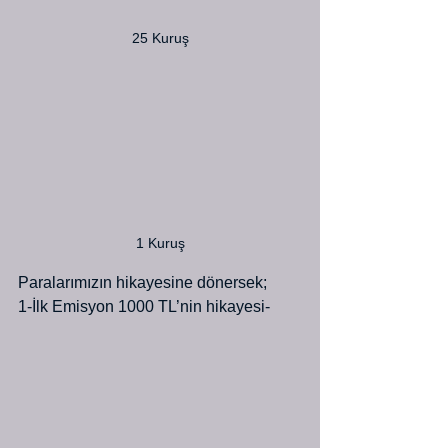
25 Kuruş
1 Kuruş
Paralarımızın hikayesine dönersek;
1-İlk Emisyon 1000 TL’nin hikayesi-