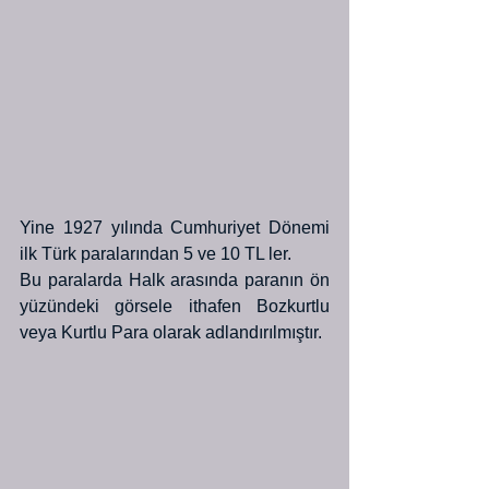
Yine 1927 yılında Cumhuriyet Dönemi 
ilk Türk paralarından 5 ve 10 TL ler.
Bu paralarda Halk arasında paranın ön 
yüzündeki görsele ithafen Bozkurtlu 
veya Kurtlu Para olarak adlandırılmıştır.