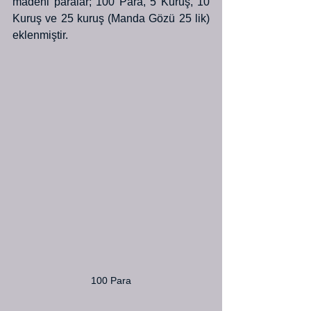
madeni paralar; 100 Para, 5 Kuruş, 10 
Kuruş ve 25 kuruş (Manda Gözü 25 lik) 
eklenmiştir.
100 Para