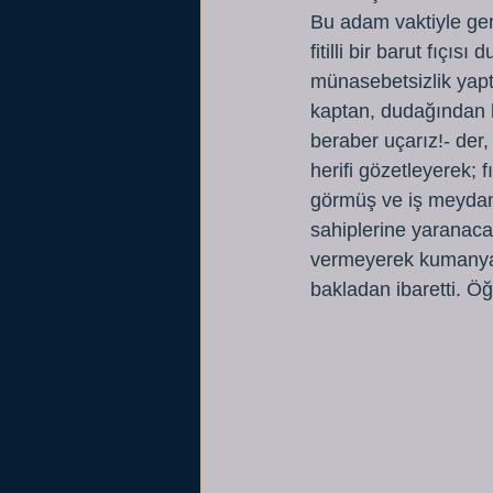
Bu adam vaktiyle ge
fitilli bir barut fıçıs
münasebetsizlik yaptı
kaptan, dudağından h
beraber uçarız!- der,
herifi gözetleyerek; 
görmüş ve iş meydan
sahiplerine yaranaca
vermeyerek kumanyayı
bakladan ibaretti. Ö