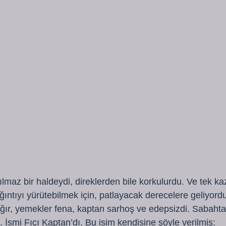
nılmaz bir haldeydi, direklerden bile korkulurdu. Ve tek k
ıntıyı yürütebilmek için, patlayacak derecelere geliyordu
 ağır, yemekler fena, kaptan sarhoş ve edepsizdi. Sabah
. İsmi Fıçı Kaptan’dı. Bu isim kendisine şöyle verilmiş: