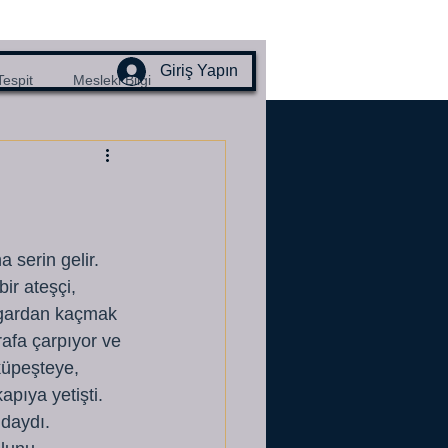
Giriş Yapın
Tespit
Mesleki Bilgi
 serin gelir.
ir ateşçi, 
zgardan kaçmak 
rafa çarpıyor ve 
üpeşteye, 
pıya yetişti. 
daydı. 