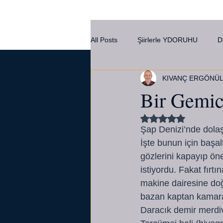
All Posts
Şiirlerle YDORUHU
D
KIVANÇ ERGÖNÜ
Kültür
Bir Gemic
5 üzerinden NaN yı
Şap Denizi’nde dolaş
İşte bunun için başa
gözlerini kapayıp ön
istiyordu. Fakat fırt
makine dairesine do
bazan kaptan kamaras
Daracık demir merdiv