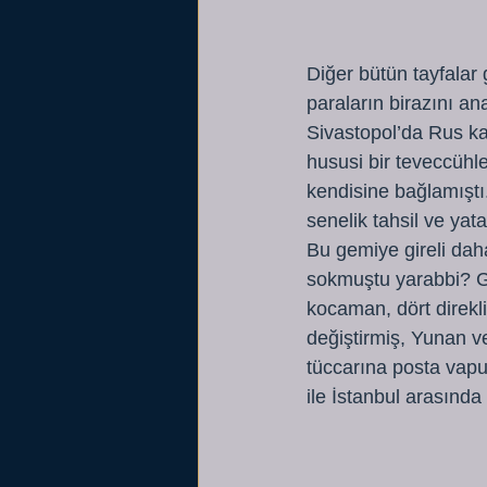
Diğer bütün tayfalar 
paraların birazını an
Sivastopol’da Rus kad
hususi bir teveccühler
kendisine bağlamıştı
senelik tahsil ve yat
Bu gemiye gireli dah
sokmuştu yarabbi? Ge
kocaman, dört direkli
değiştirmiş, Yunan v
tüccarına posta vapu
ile İstanbul arasında 