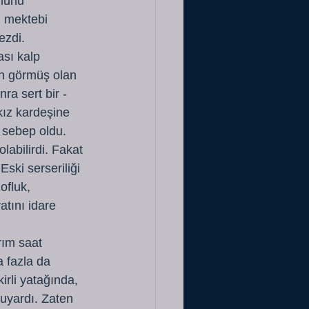
ğlunu 
 mektebi 
ezdi. 
sı kalp 
ün görmüş olan 
ra sert bir -
ız kardeşine 
 sebep oldu. 
labilirdi. Fakat 
ski serseriliği 
ofluk, 
atını idare 
rım saat 
a fazla da 
rli yatağında, 
uyardı. Zaten 