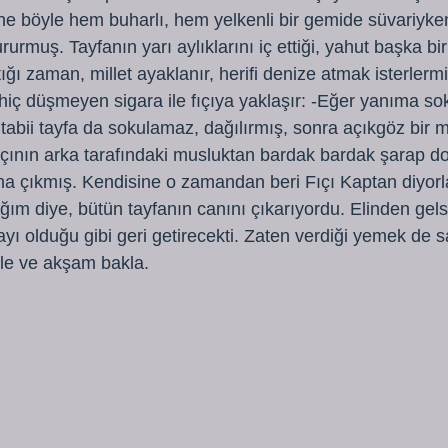
ne böyle hem buharlı, hem yelkenli bir gemide süvariyk
ı dururmuş. Tayfanın yarı aylıklarını iç ettiği, yahut başka bir
ğı zaman, millet ayaklanır, herifi denize atmak isterler
iç düşmeyen sigara ile fıçıya yaklaşır: -Eğer yanıma so
 tabii tayfa da sokulamaz, dağılırmış, sonra açıkgöz bir m
fıçının arka tarafındaki musluktan bardak bardak şarap dol
a çıkmış. Kendisine o zamandan beri Fıçı Kaptan diyor
ğım diye, bütün tayfanın canını çıkarıyordu. Elinden gel
 olduğu gibi geri getirecekti. Zaten verdiği yemek de 
ğle ve akşam bakla.