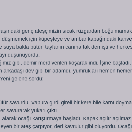
yaşındaki genç ateşçimizin sıcak rüzgardan boğulmamak i
a düşmemek için küpeşteye ve ambar kapağındaki kahve 
e suya bakla bütün tayfanın canına tak demişti ve herkes 
ayı düşünüyordu.
imiz gibi, demir merdivenleri koşarak indi. İşine başladı.
n arkadaşı dev gibi bir adamdı, yumrukları hemen hemen
Yeni gelene sordu:
üfür savurdu. Vapura girdi gireli bir kere bile karnı doyma
er savurarak yukarı çıktı.
alarak ocağı karıştırmaya başladı. Kapak açılır açılmaz 
en bir ateş çarpıyor, deri kavrulur gibi oluyordu. Ocağın