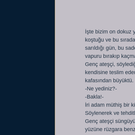
İşte bizim on dokuz 
koştuğu ve bu sırad
sarıldığı gün, bu sad
vapuru bırakıp kaçm
Genç ateşçi, söylediğ
kendisine teslim ede
kafasından büyüktü. 
-Ne yediniz?-
-Bakla!-
İri adam müthiş bir k
Söylenerek ve tehditl
Genç ateşçi süngüyü 
yüzüne rüzgara benzey