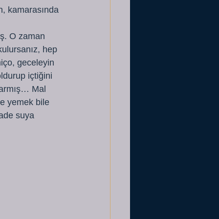
en, kamarasında 
 
miş. O zaman 
kulursanız, hep 
iço, geceleyin 
durup içtiğini 
larmış… Mal 
se yemek bile 
sade suya 