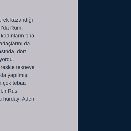
rerek kazandığı 
ul’da Rum, 
 kadınların ona 
kadaşlarını da 
sında, dört 
iyordu.
eresice tekneye 
da yapılmış, 
a çok tebaa 
bir Rus 
bu hurdayı Aden 