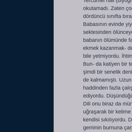
Tercümei hali (biyogr
okutamadı. Zaten çoc
dördüncü sınıfta bıra
Babasının evinde yiy
sektesinden ölünceye
babanın ölümünde fazl
ekmek kazanmak- dev
bile yetmiyordu. İhti
Bun- da katiyen bir te
şimdi bir senelik den
de kalmamıştı. Uzun se
haddinden fazla çalış
ediyordu. Düşündüğü i
Dili onu biraz da mü
uğraşarak bir kelime 
kendisi sıkılıyordu. 
geminin burnuna çarp