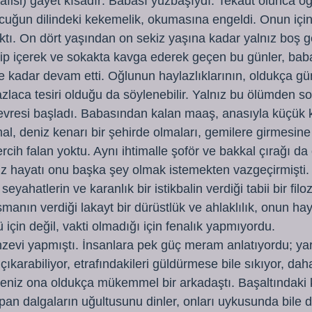
afisi) gayet kısadır: Babası yüzbaşıydı. Tekaüt olunca o
uğun dilindeki kekemelik, okumasına engeldi. Onun için
ktı. On dört yaşından on sekiz yaşına kadar yalnız boş g
ip içerek ve sokakta kavga ederek geçen bu günler, baba
 kadar devam etti. Oğlunun haylazlıklarının, oldukça g
aca tesiri olduğu da söylenebilir. Yalnız bu ölümden son
resi başladı. Babasından kalan maaş, anasıyla küçük k
mal, deniz kenarı bir şehirde olmaları, gemilere girmesine
rcih falan yoktu. Aynı ihtimalle şoför ve bakkal çırağı da o
iz hayatı onu başka şey olmak istemekten vazgeçirmişti. E
yahatlerin ve karanlık bir istikbalin verdiği tabii bir filoz
manın verdiği lakayt bir dürüstlük ve ahlaklılık, onun hay
çin değil, vakti olmadığı için fenalık yapmıyordu.
nzevi yapmıştı. İnsanlara pek güç meram anlatıyordu; ya
çıkarabiliyor, etrafındakileri güldürmese bile sıkıyor, dah
Deniz ona oldukça mükemmel bir arkadaştı. Başaltındaki ki
an dalgaların uğultusunu dinler, onları uykusunda bile d