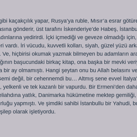
gibi kaçakçılık yapar, Rusya’ya ruble, Mısır’a esrar götü
asına gönderir, üst tarafını İskenderiye’de Habeş, İstanb
ınlarına yedirirdi. İçki içmediği ve geveze olmadığı için,
i vardı. İri vücudu, kuvvetli kolları, siyah, güzel yüzü ar
. Ve, hiçbirisi okumak yazmak bilmeyen bu adamların ara
ağının başucundaki birkaç kitap, ona başka bir mevki ver
a bir ay olmamıştı. Hangi şeytan onu bu Allah belasını v
mi değil, bir cehennemdi bu… Altmış sene evvel İtalya’
, yelkenli ve tek kazanlı bir vapurdu. Bir Ermeni’den dah
eliahdına yatlık, Danimarka hükümetine mektep gemiliği, 
rluğu yapmıştı. Ve şimdiki sahibi İstanbullu bir Yahudi, 
şilep olarak işletiyordu.