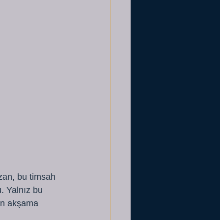
azan, bu timsah 
. Yalnız bu 
tan akşama 