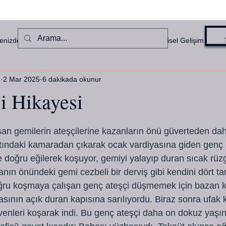
enizden Haberler
Denizcilik Hikayeleri
Kişisel Gelişim
L
2 Mar 2025
6 dakikada okunur
i Hikayesi
ldız
an gemilerin ateşçilerine kazanların önü güverteden daha
ltındaki kamaradan çıkarak ocak vardiyasına giden genç b
e doğru eğilerek koşuyor, gemiyi yalayıp duran sıcak rü
ınanın önündeki gemi cezbeli bir derviş gibi kendini dört ta
ğru koşmaya çalışan genç ateşçi düşmemek için bazan k
ının açık duran kapısına sarılıyordu. Biraz sonra ufak ka
enleri koşarak indi. Bu genç ateşçi daha on dokuz yaşın