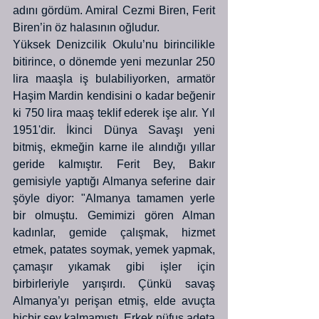
adını gördüm. Amiral Cezmi Biren, Ferit 
Biren’in öz halasının oğludur.
Yüksek Denizcilik Okulu’nu birincilikle 
bitirince, o dönemde yeni mezunlar 250 
lira maaşla iş bulabiliyorken, armatör 
Haşim Mardin kendisini o kadar beğenir 
ki 750 lira maaş teklif ederek işe alır. Yıl 
1951'dir. İkinci Dünya Savaşı yeni 
bitmiş, ekmeğin karne ile alındığı yıllar 
geride kalmıştır. Ferit Bey, Bakır 
gemisiyle yaptığı Almanya seferine dair 
şöyle diyor: "Almanya tamamen yerle 
bir olmuştu. Gemimizi gören Alman 
kadınlar, gemide çalışmak, hizmet 
etmek, patates soymak, yemek yapmak, 
çamaşır yıkamak gibi işler için 
birbirleriyle yarışırdı. Çünkü savaş 
Almanya’yı perişan etmiş, elde avuçta 
hiçbir şey kalmamıştı. Erkek nüfus adeta 