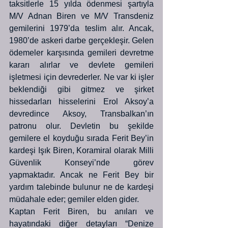
taksitlerle 15 yılda ödenmesi şartıyla 
M/V Adnan Biren ve M/V Transdeniz 
gemilerini 1979’da teslim alır. Ancak, 
1980’de askeri darbe gerçekleşir. Gelen 
ödemeler karşısında gemileri devretme 
kararı alırlar ve devlete gemileri 
işletmesi için devrederler. Ne var ki işler 
beklendiği gibi gitmez ve şirket 
hissedarları hisselerini Erol Aksoy’a 
devredince Aksoy, Transbalkan’ın 
patronu olur. Devletin bu şekilde 
gemilere el koyduğu sırada Ferit Bey’in 
kardeşi Işık Biren, Koramiral olarak Milli 
Güvenlik Konseyi’nde görev 
yapmaktadır. Ancak ne Ferit Bey bir 
yardım talebinde bulunur ne de kardeşi 
müdahale eder; gemiler elden gider.
Kaptan Ferit Biren, bu anıları ve 
hayatındaki diğer detayları “Denize 