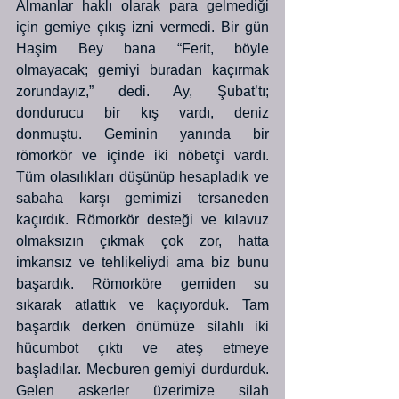
Almanlar haklı olarak para gelmediği 
için gemiye çıkış izni vermedi. Bir gün 
Haşim Bey bana “Ferit, böyle 
olmayacak; gemiyi buradan kaçırmak 
zorundayız,” dedi. Ay, Şubat’tı; 
dondurucu bir kış vardı, deniz 
donmuştu. Geminin yanında bir 
römorkör ve içinde iki nöbetçi vardı. 
Tüm olasılıkları düşünüp hesapladık ve 
sabaha karşı gemimizi tersaneden 
kaçırdık. Römorkör desteği ve kılavuz 
olmaksızın çıkmak çok zor, hatta 
imkansız ve tehlikeliydi ama biz bunu 
başardık. Römorköre gemiden su 
sıkarak atlattık ve kaçıyorduk. Tam 
başardık derken önümüze silahlı iki 
hücumbot çıktı ve ateş etmeye 
başladılar. Mecburen gemiyi durdurduk. 
Gelen askerler üzerimize silah 