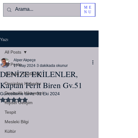
ME
NU
Yazı
All Posts
Alper Akpeçe
All Posts
17 May 2024
3 dakikada okunur
DENİZE EKİLENLER,
Şiirlerle YDORUHU
Kaptan Ferit Biren Gv.51
Denizden Haberler
Denizcilik Hikayeleri
Güncelleme tarihi:
31 Eki 2024
5 üzerinden NaN yıldız
Kişisel Gelişim
Tespit
Mesleki Bilgi
Kültür