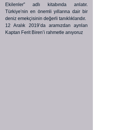
Ekilenler” adlı kitabında anlatır. 
Türkiye'nin en önemli yıllarına dair bir 
deniz emekçisinin değerli tanıklıklarıdır.
12 Aralık 2019’da aramızdan ayrılan 
Kaptan Ferit Biren’i rahmetle anıyoruz